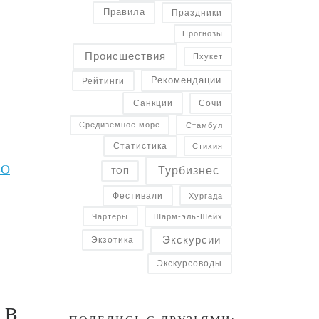
Правила
Праздники
Прогнозы
Происшествия
Пхукет
Рекомендации
Рейтинги
Санкции
Сочи
Средиземное море
Стамбул
Статистика
Стихия
ВО
Турбизнес
ТОП
Фестивали
Хургада
Чартеры
Шарм-эль-Шейх
Экскурсии
Экзотика
Экскурсоводы
 в