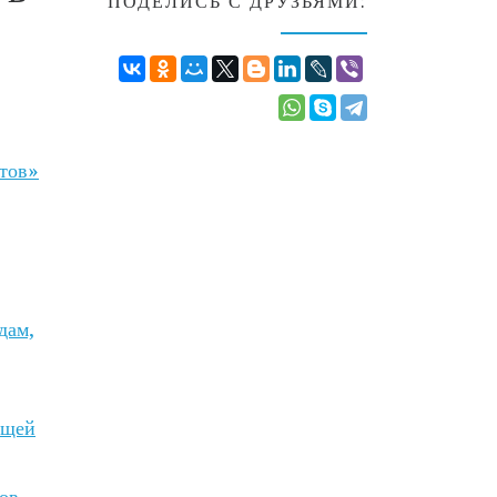
ПОДЕЛИСЬ С ДРУЗЬЯМИ:
тов»
дам,
ющей
ов-