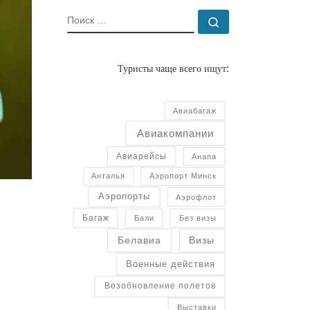
ПОИСК
Поиск …
Туристы чаще всего ищут:
Авиабагаж
Авиакомпании
Авиарейсы
Анапа
Анталья
Аэропорт Минск
Аэропорты
Аэрофлот
Багаж
Бали
Без визы
Белавиа
Визы
Военные действия
Возобновление полетов
Выставки