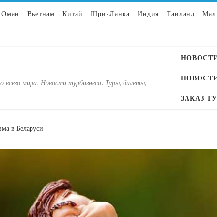
Оман
Вьетнам
Китай
Шри-Ланка
Индия
Таиланд
Мал
НОВОСТИ
НОВОСТИ
о всего мира. Новости турбизнеса. Туры, билеты,
ЗАКАЗ Т
зма в Беларуси