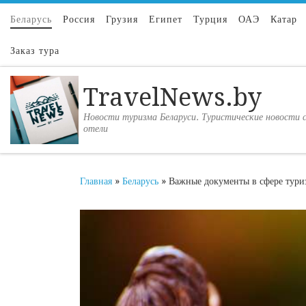
Перейти к содержимому
Беларусь
Россия
Грузия
Египет
Турция
ОАЭ
Катар
Заказ тура
TravelNews.by
Новости туризма Беларуси. Туристические новости с
отели
Главная
»
Беларусь
»
Важные документы в сфере тури