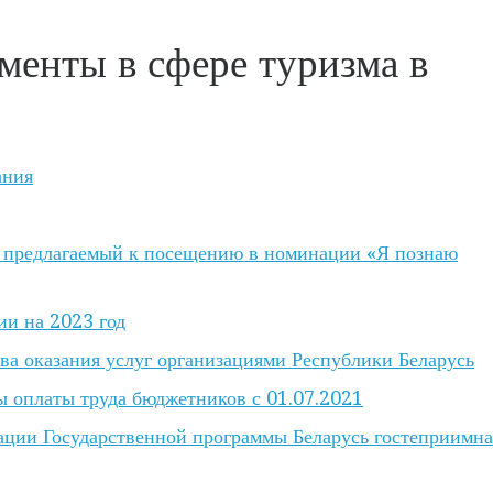
менты в сфере туризма в
ания
, предлагаемый к посещению в номинации «Я познаю
ии на 2023 год
ва оказания услуг организациями Республики Беларусь
ы оплаты труда бюджетников с 01.07.2021
ации Государственной программы Беларусь гостеприимна