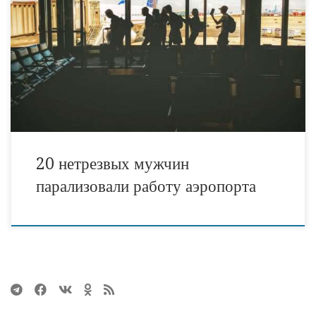
Хулиганская выходка в аэропорту Киева. Пассажиры рейса
BAY2041 в Шарм-эль-Шейх, который задержался на 9 часов, 9
февраля перекрыли выходы с паспортного контроля в аэропорту
«Киев» (Жуляны). Вылет должен был быть в 2:15, но его отложили,
так как запасной аэропорт в Хургаде был закрыт. Туристы (часть
из них — граждане Беларуси, […]
20 нетрезвых мужчин
парализовали работу аэропорта