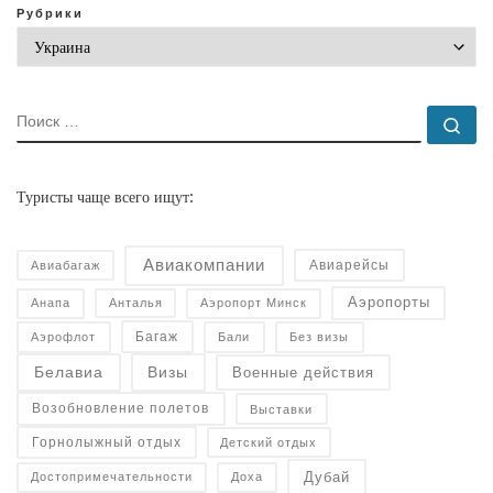
Рубрики
ПОИСК
По
Туристы чаще всего ищут:
Авиакомпании
Авиарейсы
Авиабагаж
Аэропорты
Анапа
Анталья
Аэропорт Минск
Багаж
Аэрофлот
Бали
Без визы
Военные действия
Белавиа
Визы
Возобновление полетов
Выставки
Горнолыжный отдых
Детский отдых
Дубай
Достопримечательности
Доха