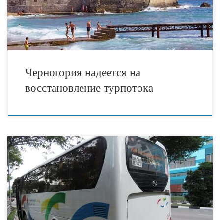
этом сообщил министр экономического развития Яков Милатович:
туристические новости Черногории. По его словам, […]
Черногория надеется на
восстановление турпотока
Состоялось возвращение белорусских туристов из Украины. Это
стало известно утром 28 февраля.: туристические новости
Украины. Напоминаем, что автобусы двигались в Беларусь
состоялось несколько суток — стартовали из Буковеля 25 февраля в
7 утра. Пункты пропуска Беларусь — Украина не функционируют.
Польша открыла гуманитарный коридор для белорусских граждан.