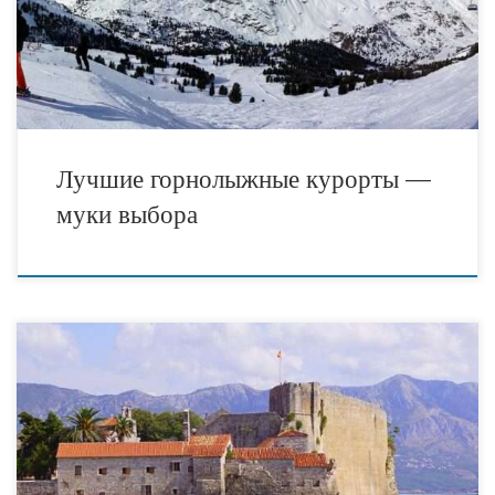
то, вместо получения заряда адреналина, предпочитает спа-
процедуры, шопинг и экскурсии. Какие курорты выбирать такой
компании, чтобы довольны […]
Лучшие горнолыжные курорты —
муки выбора
Какая может быть замена российским туристам в Черногории?
Власти, несмотря на геополитическую ситуацию в мире, надеются
на восстановление турпотока в Черногорию. Однако для этого
турбизнесу придется найти замену российским и украинским
туристам, на которых приходилась значительная доля рынка. Об