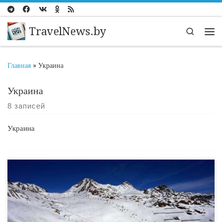
Перейти к содержимому
TravelNews.by
Search
Ме
Главная
»
Украина
Украина
8 записей
Украина
Самые популярные горнолыжные курорты по странам мира:
туристические новости. Гальтюр, Зёльден, Земмеринг, Лех,
Спортгаштайн, Отцталь, Каунерталь, Санкт-Вольфганг, Имст,
Хопфгартен, Майрхофен, Кирхберг, Цюрс, Бад Хофгастайн, Бад