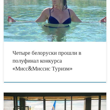
этапов, в нем принимают участие представительницы
туриндустрии России, Украины и Беларуси. Как начинался конкурс
читайте здесь Всего на конкурс было подано около 270 анкет с
визитками и фотографиями. В настоящий момент выбраны 30
счастливиц, которым предстоит поучаствовать в конкурсе видео-
роликов и […]
Четыре белоруски прошли в
полуфинал конкурса
«Мисс&Миссис Туризм»