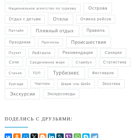
Острова
Национальное агентство по туризму
Отели
Отдых с детьми
Отмена рейсов
Пляжный отдых
Правила
Паттайя
Происшествия
Праздники
Прогнозы
Рекомендации
Санкции
Рейтинги
Пхукет
Статистика
Средиземное море
Сочи
Стамбул
Турбизнес
Фестивали
Стихия
ТОП
Экзотика
Чартеры
Хургада
Шарм-эль-Шейх
Экскурсии
Экскурсоводы
ПОДЕЛИСЬ С ДРУЗЬЯМИ: