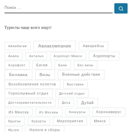
ПОИСК
По
Туристы чаще всего ищут:
Авиакомпании
Авиарейсы
Авиабагаж
Аэропорты
Анапа
Анталья
Аэропорт Минск
Багаж
Аэрофлот
Бали
Без визы
Военные действия
Белавиа
Визы
Возобновление полетов
Выставки
Горнолыжный отдых
Детский отдых
Дубай
Достопримечательности
Доха
Коронавирус
Конкурсы
Из Минска
Из Москвы
Минск
Курорты
Круизы
Мероприятия
Налоги и сборы
Музеи