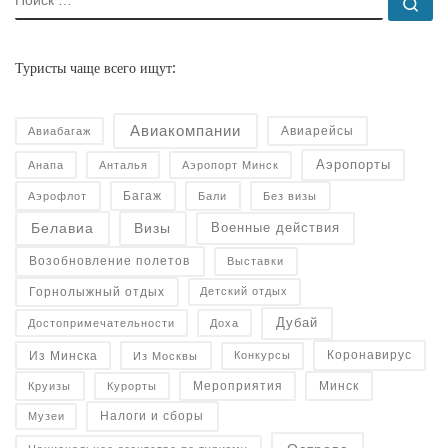
По
Туристы чаще всего ищут:
Авиакомпании
Авиарейсы
Авиабагаж
Аэропорты
Анапа
Анталья
Аэропорт Минск
Багаж
Аэрофлот
Бали
Без визы
Военные действия
Белавиа
Визы
Возобновление полетов
Выставки
Горнолыжный отдых
Детский отдых
Дубай
Достопримечательности
Доха
Коронавирус
Конкурсы
Из Минска
Из Москвы
Минск
Курорты
Круизы
Мероприятия
Налоги и сборы
Музеи