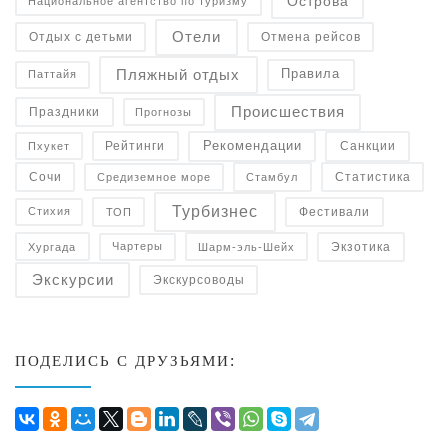
Острова
Национальное агентство по туризму
Отели
Отдых с детьми
Отмена рейсов
Пляжный отдых
Правила
Паттайя
Происшествия
Праздники
Прогнозы
Рекомендации
Санкции
Рейтинги
Пхукет
Статистика
Средиземное море
Сочи
Стамбул
Турбизнес
Фестивали
Стихия
ТОП
Экзотика
Чартеры
Хургада
Шарм-эль-Шейх
Экскурсии
Экскурсоводы
ПОДЕЛИСЬ С ДРУЗЬЯМИ: