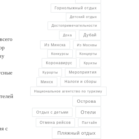
Горнолыжный отдых
Детский отдых
Достопримечательности
Дубай
Доха
всего
Из Минска
Из Москвы
ор
Конкурсы
Концерты
ну
Коронавирус
Круизы
усные
Курорты
Мероприятия
Налоги и сборы
Минск
Национальное агентство по туризму
ателей
Острова
Отели
Отдых с детьми
Отмена рейсов
Паттайя
я с
Пляжный отдых