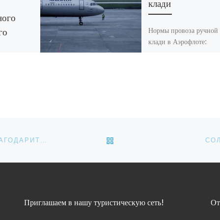
клади
ного
го
Нормы провоза ручной
клади в Аэрофлоте:
туристические новости
!» г.
России. У авиакомпани
НХ
«Аэрофлот» изменилис
нормы провоза ручной
клади. Новые измерите
размеров ручной
орум
клади размещены в […
2026
 с 10 по
ОБРАТНО К СПИСКУ ЗАП
ТУРОПЕРАТОРЫ И ТУРАГЕНТЫ: «МЫ ХОТИМ ПОБЛАГОДАРИТЬ БЕЛОРУССКИХ ТУРИСТОВ ЗА ПОНИМАНИЕ!»
СО
народный
орум
– ключевое
ой
рового […]
Приглашаем в нашу туристическую сеть!
От