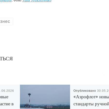
формации
. Фото
Yulia_Prokhorenko
знес
ТЬСЯ
0.06.2026
Опубликовано
30.05.
рвые
«Аэрофлот» нов
астие в
стандарты ручно