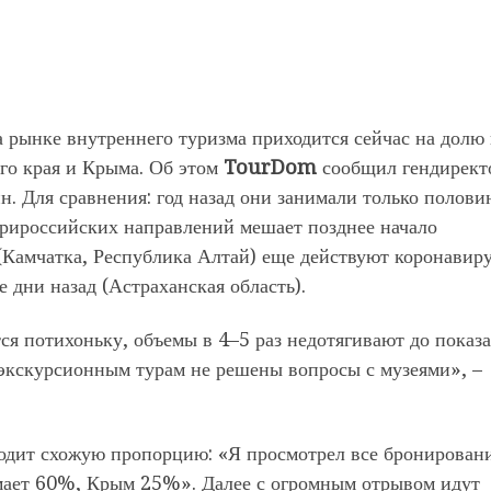
рынке внутреннего туризма приходится сейчас на долю 
ого края и Крыма. Об этом
TourDom
сообщил гендирект
. Для сравнения: год назад они занимали только полови
трироссийских направлений мешает позднее начало
 (Камчатка, Республика Алтай) еще действуют коронавир
е дни назад (Астраханская область).
ся потихоньку, объемы в 4–5 раз недотягивают до показ
 экскурсионным турам не решены вопросы с музеями», –
одит схожую пропорцию: «Я просмотрел все бронировани
имает 60%, Крым 25%». Далее с огромным отрывом идут