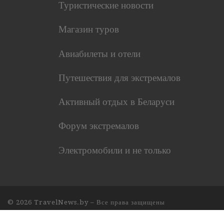
Туристические новости
Магазин туров
Авиабилеты и отели
Путешествия для экстремалов
Активный отдых в Беларуси
Форум экстремалов
Электромобили и не только
© 2026
TravelNews.by
– Все права защищены
Работает на
WP
– Разработан в
Тема Customizr