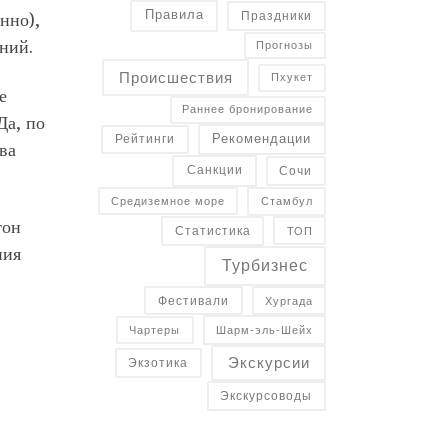
Правила
нно),
Праздники
ний.
Прогнозы
Происшествия
Пхукет
е
Раннее бронирование
Да, по
Рекомендации
Рейтинги
ва
Санкции
Сочи
Средиземное море
Стамбул
тон
Статистика
ТОП
ния
Турбизнес
Фестивали
Хургада
Чартеры
Шарм-эль-Шейх
Экскурсии
Экзотика
Экскурсоводы