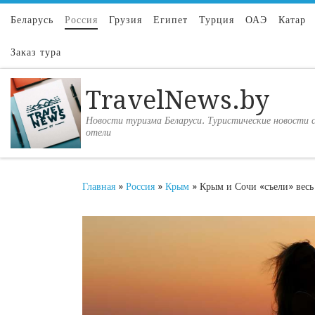
Перейти к содержимому
Беларусь
Россия
Грузия
Египет
Турция
ОАЭ
Катар
Заказ тура
TravelNews.by
Новости туризма Беларуси. Туристические новости с
отели
Главная
»
Россия
»
Крым
»
Крым и Сочи «съели» весь