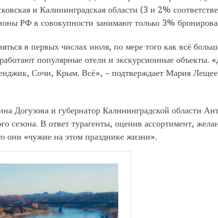
овская и Калининградская области (3 и 2% соответстве
гионы РФ в совокупности занимают только 3% бронирова
яться в первых числах июля, по мере того как всё больш
аработают популярные отели и экскурсионные объекты. «
ленджик, Сочи, Крым. Всё», – подтверждает Мария Лещее
ина Догузова и губернатор Калининградской области Ан
го сезона. В ответ турагенты, оценив ассортимент, жела
то они «чужие на этом празднике жизни».