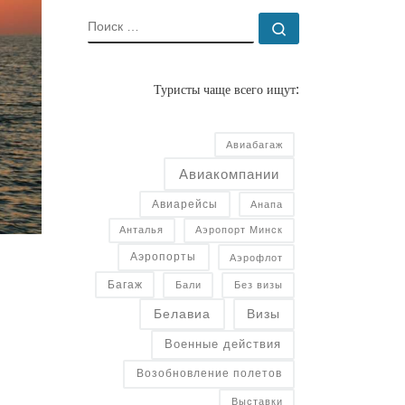
ПОИСК
Поиск …
Туристы чаще всего ищут:
Авиабагаж
Авиакомпании
Авиарейсы
Анапа
Анталья
Аэропорт Минск
Аэропорты
Аэрофлот
Багаж
Бали
Без визы
Белавиа
Визы
Военные действия
Возобновление полетов
Выставки