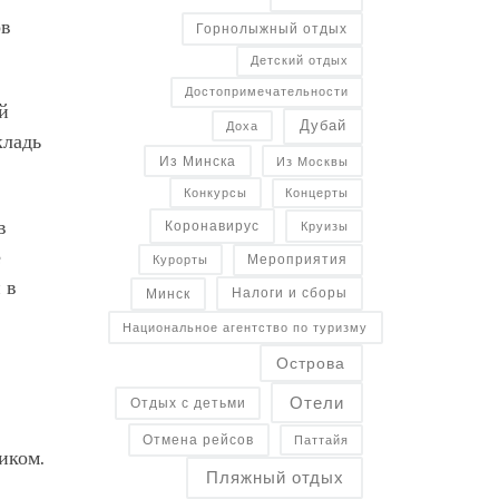
ов
Горнолыжный отдых
Детский отдых
Достопримечательности
й
Дубай
Доха
кладь
Из Минска
Из Москвы
Конкурсы
Концерты
в
Коронавирус
Круизы
е
Курорты
Мероприятия
 в
Налоги и сборы
Минск
Национальное агентство по туризму
Острова
Отели
Отдых с детьми
Отмена рейсов
Паттайя
иком.
Пляжный отдых