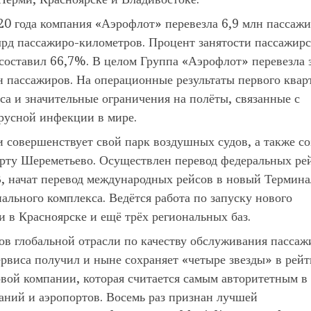
20 года компания «Аэрофлот» перевезла 6,9 млн пассажи
лрд пассажиро-километров. Процент занятости пассажир
составил 66,7%. В целом Группа «Аэрофлот» перевезла 
н пассажиров. На операционные результаты первого квар
са и значительные ограничения на полёты, связанные с
русной инфекции в мире.
 совершенствует свой парк воздушных судов, а также со
орту Шереметьево. Осуществлен перевод федеральных ре
, начат перевод международных рейсов в новый Термина
ального комплекса. Ведётся работа по запуску нового
 в Красноярске и ещё трёх региональных баз.
ов глобальной отрасли по качеству обслуживания пассаж
ервиса получил и ныне сохраняет «четыре звезды» в рейт
вой компании, которая считается самым авторитетным в
аний и аэропортов. Восемь раз признан лучшей