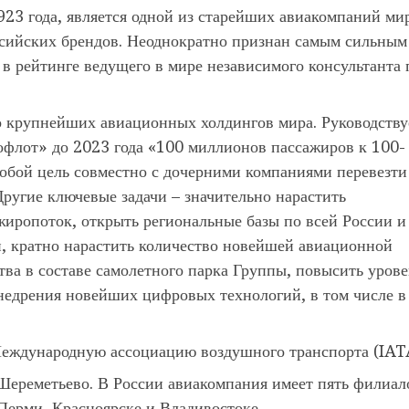
23 года, является одной из старейших авиакомпаний ми
ссийских брендов. Неоднократно признан самым сильным
в рейтинге ведущего в мире независимого консультанта 
о крупнейших авиационных холдингов мира. Руководству
офлот» до 2023 года «100 миллионов пассажиров к 100-
обой цель совместно с дочерними компаниями перевезти
Другие ключевые задачи – значительно нарастить
иропоток, открыть региональные базы по всей России и
и, кратно нарастить количество новейшей авиационной
тва в составе самолетного парка Группы, повысить уров
недрения новейших цифровых технологий, в том числе в
Международную ассоциацию воздушного транспорта (IAT
Шереметьево. В России авиакомпания имеет пять филиало
Перми, Красноярске и Владивостоке.