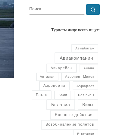
ПОИСК
Поиск …
Туристы чаще всего ищут:
Авиабагаж
Авиакомпании
Авиарейсы
Анапа
Анталья
Аэропорт Минск
Аэропорты
Аэрофлот
Багаж
Бали
Без визы
Белавиа
Визы
Военные действия
Возобновление полетов
Выставки