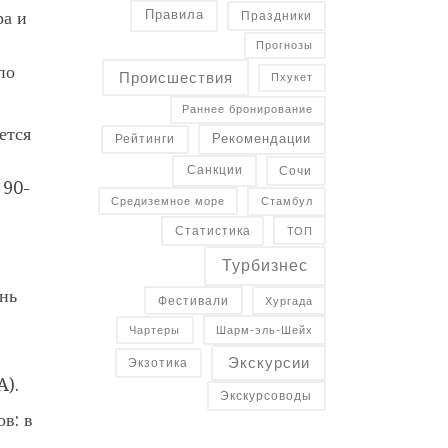
ра и
Правила
Праздники
Прогнозы
по
Происшествия
Пхукет
Раннее бронирование
ется
Рекомендации
Рейтинги
Санкции
Сочи
 90-
Средиземное море
Стамбул
Статистика
ТОП
Турбизнес
ень
Фестивали
Хургада
Чартеры
Шарм-эль-Шейх
Экскурсии
Экзотика
A).
Экскурсоводы
в: в