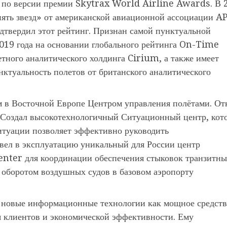
 по версии премии Skytrax World Airline Awards. В 
пять звезд» от американской авиационной ассоциации A
одтвердил этот рейтинг. Признан самой пунктуальной
2019 года на основании глобального рейтинга On-Time
ного аналитического холдинга Cirium, а также имеет
нктуальность полетов от британского аналитического
 в Восточной Европе Центром управления полётами. От
 Создал высокотехнологичный Ситуационный центр, кот
итуации позволяет эффективно руководить
вел в эксплуатацию уникальный для России центр
nter для координации обеспечения стыковок транзитн
 оборотом воздушных судов в базовом аэропорту
а новые информационные технологии как мощное средст
 клиентов и экономической эффективности. Ему