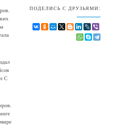
ПОДЕЛИСЬ С ДРУЗЬЯМИ:
ров.
ских
за
тала
здал
йсов
л С
иров.
инге
 мире