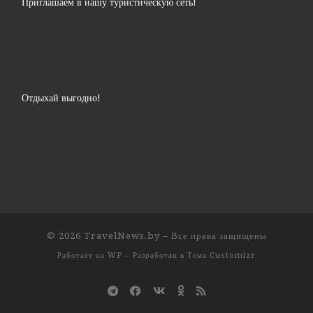
Приглашаем в нашу туристическую сеть!
Отдыхай выгодно!
© 2026
TravelNews.by
– Все права защищены
Работает на
WP
– Разработан в
Тема Customizr