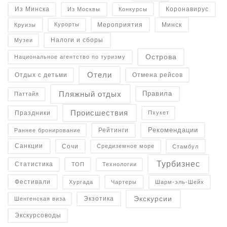
Коронавирус
Конкурсы
Из Минска
Из Москвы
Минск
Курорты
Круизы
Мероприятия
Налоги и сборы
Музеи
Острова
Национальное агентство по туризму
Отели
Отдых с детьми
Отмена рейсов
Пляжный отдых
Правила
Паттайя
Происшествия
Праздники
Пхукет
Рекомендации
Рейтинги
Раннее бронирование
Санкции
Средиземное море
Сочи
Стамбул
Турбизнес
Статистика
Технологии
ТОП
Фестивали
Чартеры
Хургада
Шарм-эль-Шейх
Экскурсии
Экзотика
Шенгенская виза
Экскурсоводы