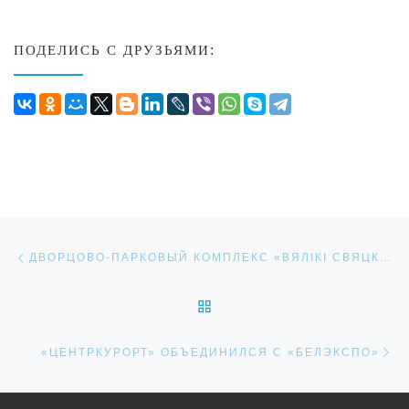
ПОДЕЛИСЬ С ДРУЗЬЯМИ:
Навигация по записям
Предыдущая запись
ДВОРЦОВО-ПАРКОВЫЙ КОМПЛЕКС «ВЯЛІКІ СВЯЦК ВАЛОВІЧАЎ» — НОВАЯ ТУРИСТИЧЕСКАЯ ЖЕМЧУЖИНА БЕЛАРУСИ
ОБРАТНО К СПИСКУ ЗАП
Сл
«ЦЕНТРКУРОРТ» ОБЪЕДИНИЛСЯ С «БЕЛЭКСПО»