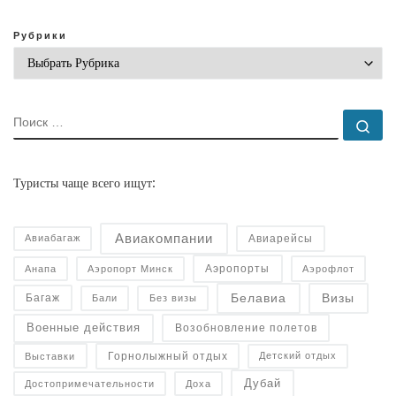
Рубрики
ПОИСК
По
Туристы чаще всего ищут:
Авиакомпании
Авиарейсы
Авиабагаж
Аэропорты
Анапа
Аэропорт Минск
Аэрофлот
Белавиа
Визы
Багаж
Бали
Без визы
Военные действия
Возобновление полетов
Горнолыжный отдых
Детский отдых
Выставки
Дубай
Достопримечательности
Доха