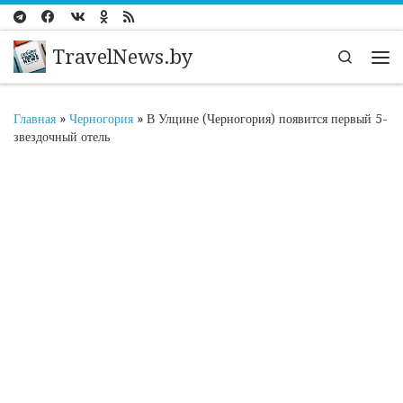
Перейти к содержимому
TravelNews.by
Search
Ме
Главная
»
Черногория
»
В Улцине (Черногория) появится первый 5-
звездочный отель