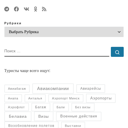
Рубрики
ПОИСК
По
Туристы чаще всего ищут:
Авиакомпании
Авиарейсы
Авиабагаж
Аэропорты
Анапа
Анталья
Аэропорт Минск
Багаж
Аэрофлот
Бали
Без визы
Военные действия
Белавиа
Визы
Возобновление полетов
Выставки