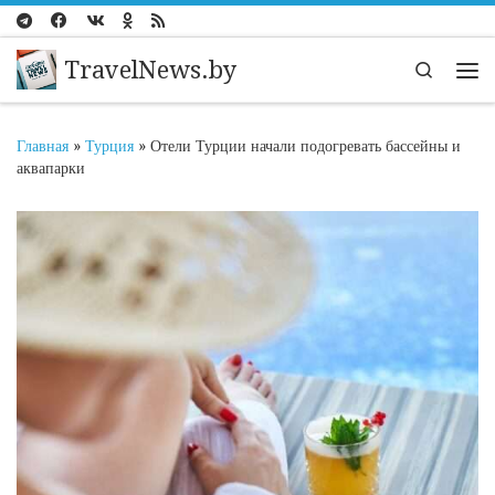
Перейти к содержимому
TravelNews.by
Search
Ме
Главная
»
Турция
»
Отели Турции начали подогревать бассейны и
аквапарки