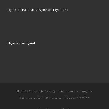
Приглашаем в нашу туристическую сеть!
Отдыхай выгодно!
© 2026
TravelNews.by
– Все права защищены
Работает на
WP
– Разработан в
Тема Customizr