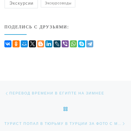
Экскурсии
Экскурсоводы
ПОДЕЛИСЬ С ДРУЗЬЯМИ:
Навигация по записям
Предыдущая запись
ПЕРЕВОД ВРЕМЕНИ В ЕГИПТЕ НА ЗИМНЕЕ
ОБРАТНО К СПИСКУ ЗАП
Сл
ТУРИСТ ПОПАЛ В ТЮРЬМУ В ТУРЦИИ ЗА ФОТО С МЕСТНОЙ ЖИТЕЛЬНИЦЕЙ