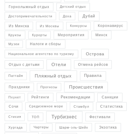
Горнолыжный отдых
Детский отдых
Дубай
Достопримечательности
Доха
Коронавирус
Конкурсы
Из Минска
Из Москвы
Минск
Курорты
Круизы
Мероприятия
Налоги и сборы
Музеи
Острова
Национальное агентство по туризму
Отели
Отдых с детьми
Отмена рейсов
Пляжный отдых
Правила
Паттайя
Происшествия
Праздники
Прогнозы
Рекомендации
Санкции
Рейтинги
Пхукет
Статистика
Средиземное море
Сочи
Стамбул
Турбизнес
Фестивали
Стихия
ТОП
Экзотика
Чартеры
Хургада
Шарм-эль-Шейх