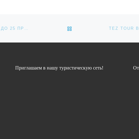
Эмиратах начинается но
оглашение
эра в транспортной
о время
доступности. Национа
вки, […]
железнодорожный опер
ОБРАТНО К СПИСКУ ЗАП
В ЛЕТНЕМ СЕЗОНЕ ОТЕЛИ ТУРЦИИ ПОДОРОЖАЮТ ДО 25 ПРОЦЕНТОВ
Etihad Rail запускает п
[…]
Приглашаем в нашу туристическую сеть!
От