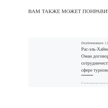
ВАМ ТАКЖЕ МОЖЕТ ПОНРАВИ
Опубликовано
1
Рас-эль-Хайм
Оман догово
сотрудничест
сфере туризм
Соглашение межд
Рас-эль-Хайма и
заключено в целя
совместного разв
туристических пр