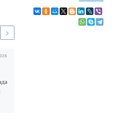
2026
Опубликовано
03.04.2025
Может ли Катар
конкурировать с ОАЭ
зда
?
:
Эксперты туристической
индустрии провели
сравнение Катара с ОАЭ.
Появление чартерных рейсов
в Катар из Беларуси делает
х
эту страну более