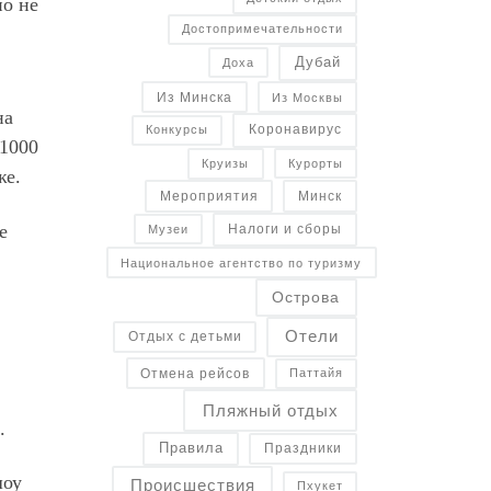
но не
Достопримечательности
Дубай
Доха
Из Минска
Из Москвы
на
Коронавирус
Конкурсы
 1000
Курорты
Круизы
же.
Минск
Мероприятия
е
Налоги и сборы
Музеи
Национальное агентство по туризму
Острова
Отели
Отдых с детьми
Отмена рейсов
Паттайя
Пляжный отдых
.
Правила
Праздники
шоу
Происшествия
Пхукет