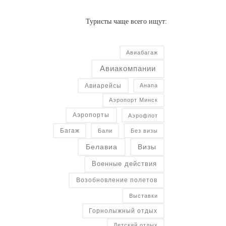
Туристы чаще всего ищут:
Авиабагаж
Авиакомпании
Авиарейсы
Анапа
Аэропорт Минск
Аэропорты
Аэрофлот
Багаж
Бали
Без визы
Белавиа
Визы
Военные действия
Возобновление полетов
Выставки
Горнолыжный отдых
Детский отдых