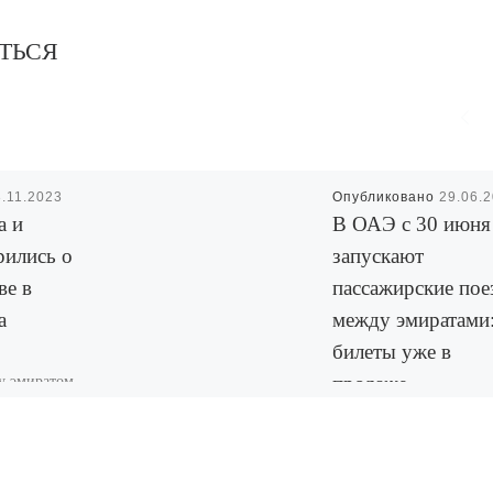
ТЬСЯ
3.11.2023
Опубликовано
29.06.
а и
В ОАЭ с 30 июня
рились о
запускают
ве в
пассажирские пое
а
между эмиратами
билеты уже в
у эмиратом
продаже
 Оманом
х
С 30 июня 2026 года в
ития
Объединённых Арабски
одуктов