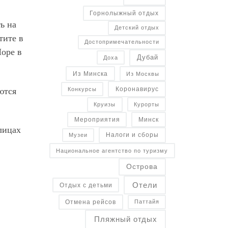
Горнолыжный отдых
ь на
Детский отдых
тите в
Достопримечательности
Море в
Дубай
Доха
Из Минска
Из Москвы
Коронавирус
ются
Конкурсы
Курорты
Круизы
Минск
Мероприятия
лицах
Налоги и сборы
Музеи
Национальное агентство по туризму
Острова
Отели
Отдых с детьми
Отмена рейсов
Паттайя
Пляжный отдых