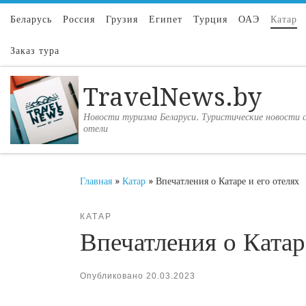
Перейти к содержимому
Беларусь
Россия
Грузия
Египет
Турция
ОАЭ
Катар
Заказ тура
TravelNews.by
Новости туризма Беларуси. Туристические новости с
отели
Главная
»
Катар
»
Впечатления о Катаре и его отелях
КАТАР
Впечатления о Катар
Опубликовано
20.03.2023