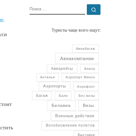
ПОИСК
Поиск …
ре
.
Туристы чаще всего ищут:
уси
Авиабагаж
Авиакомпании
Авиарейсы
Анапа
Анталья
Аэропорт Минск
Аэропорты
Аэрофлот
Багаж
Бали
Без визы
стоит
Белавиа
Визы
Военные действия
Возобновление полетов
естить
Выставки