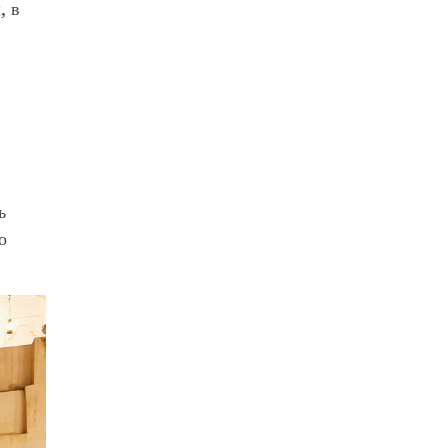
, в
ь
о