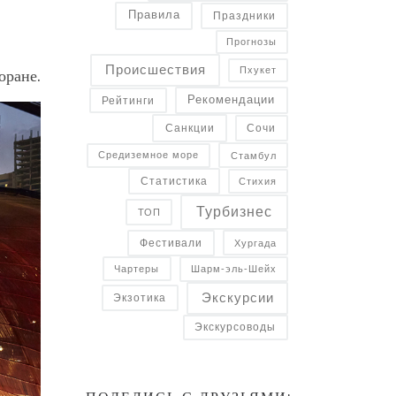
Правила
Праздники
Прогнозы
Происшествия
Пхукет
оране.
Рекомендации
Рейтинги
Санкции
Сочи
Средиземное море
Стамбул
Статистика
Стихия
Турбизнес
ТОП
Фестивали
Хургада
Чартеры
Шарм-эль-Шейх
Экскурсии
Экзотика
Экскурсоводы