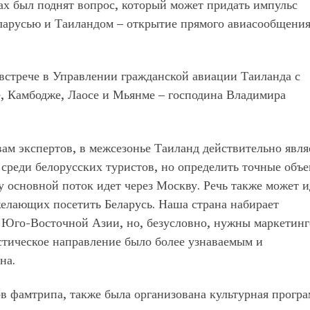
ах был поднят вопрос, который может придать импульс
ларусью и Таиландом – открытие прямого авиасообщени
а встрече в Управлении гражданской авиации Таиланда с
е, Камбодже, Лаосе и Мьянме – господина Владимира
ам экспертов, в межсезонье Таиланд действительно явля
среди белорусских туристов, но определить точные объ
у основной поток идет через Москву. Речь также может и
желающих посетить Беларусь. Наша страна набирает
 Юго-Восточной Азии, но, безусловно, нужны маркетин
истическое направление было более узнаваемым и
на.
в фамтрипа, также была организована культурная програ