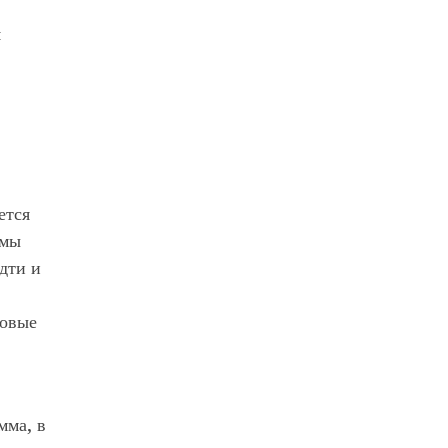
я
ется
емы
дти и
говые
мма, в