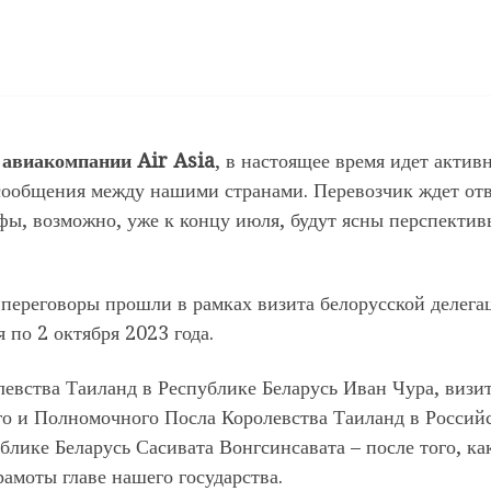
 авиакомпании Air Asia
, в настоящее время идет актив
сообщения между нашими странами. Перевозчик ждет отв
фы, возможно, уже к концу июля, будут ясны перспектив
 переговоры прошли в рамках визита белорусской делега
я по 2 октября 2023 года.
левства Таиланд в Республике Беларусь Иван Чура, визи
о и Полномочного Посла Королевства Таиланд в Россий
блике Беларусь Сасивата Вонгсинсавата – после того, ка
амоты главе нашего государства.