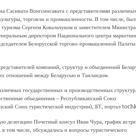
ина Сасивата Вонгсинсавата с представителями различны
 культуры, торговли и промышленности. В том числе, был
 туризма Сергеем Ковальчуком и заместителем Министра
енеральным директором Национального центра маркетин
дседателем Белорусской торгово-промышленной Палаты
редставителей компаний, структур и объединений Белар
них отношений между Беларусью и Таиландом.
азличных государственных и производственных структур
ественные объединения – Республиканский Союз
нский Союз туристической индустрии), БТ, портал tochk
ую делегацию Почетный консул Иван Чура, график встре
 в том числе, обсуждались и вопросы туристического