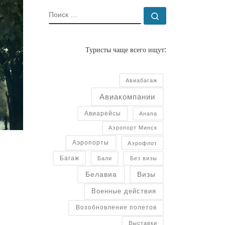
ПОИСК
Поиск …
Туристы чаще всего ищут:
Авиабагаж
Авиакомпании
Авиарейсы
Анапа
Аэропорт Минск
Аэропорты
Аэрофлот
Багаж
Бали
Без визы
Белавиа
Визы
Военные действия
Возобновление полетов
Выставки