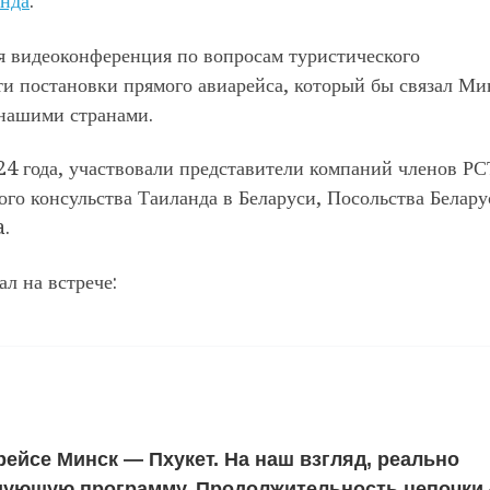
нда
.
ая видеоконференция по вопросам туристического
ти постановки прямого авиарейса, который бы связал Ми
 нашими странами.
024 года, участвовали представители компаний членов Р
го консульства Таиланда в Беларуси, Посольства Белару
a.
ал на встрече:
ейсе Минск — Пхукет. На наш взгляд, реально
ующую программу. Продолжительность цепочки 