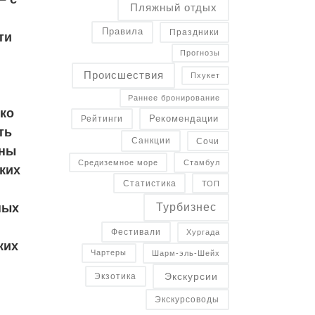
Пляжный отдых
Правила
Праздники
ти
Прогнозы
Происшествия
Пхукет
Раннее бронирование
ько
Рекомендации
Рейтинги
ть
Санкции
Сочи
оны
Средиземное море
Стамбул
ьких
Статистика
ТОП
ных
Турбизнес
Фестивали
Хургада
ких
Чартеры
Шарм-эль-Шейх
Экскурсии
Экзотика
и
Экскурсоводы