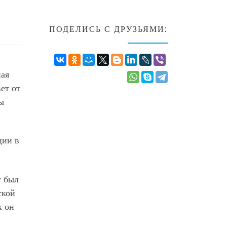
ПОДЕЛИСЬ С ДРУЗЬЯМИ:
ная
ет от
ы
ции в
т был
ской
к он