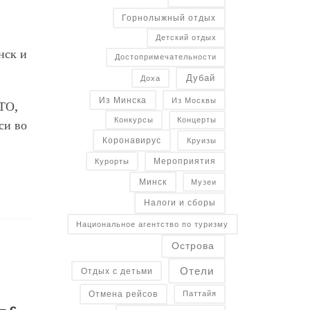
Горнолыжный отдых
Детский отдых
нск и
Достопримечательности
Дубай
Доха
Из Минска
Из Москвы
СТО,
Конкурсы
Концерты
си во
Коронавирус
Круизы
Курорты
Мероприятия
Минск
Музеи
Налоги и сборы
Национальное агентство по туризму
Острова
Отели
Отдых с детьми
Отмена рейсов
Паттайя
– с