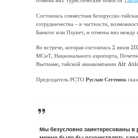
отмены виз: туристические новости
Таила
Состоялась совместная белорусско-тайск
сотрудничества – в частности, возможнос
Банкгог или Пхукет, и отмены виз между
Во встрече, которая состоялась 2 июля 2
МСиТ, Национального аэропорта, Почетно
Вьетнаме, тайской авиакомпании Air Asi
Председатель РСТО
Руслан Сегенюк
сказ
Мы безусловно заинтересованы в р
можно было бы осуществлять след