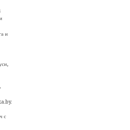
х
и
га и
уси,
,
a.by.
ч с