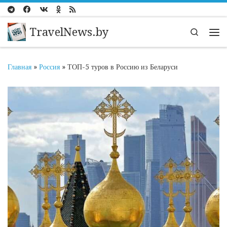
Перейти к содержимому
TravelNews.by
Search
Ме
Главная
»
Россия
»
ТОП-5 туров в Россию из Беларуси