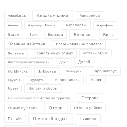
Авиакомпании
Авиарейсы
Авиабагаж
Аэропорты
Анапа
Аэропорт Минск
Аэрофлот
Белавиа
Визы
Багаж
Бали
Без визы
Военные действия
Возобновление полетов
Горнолыжный отдых
Детский отдых
Выставки
Дубай
Достопримечательности
Доха
Коронавирус
Конкурсы
Из Минска
Из Москвы
Минск
Курорты
Круизы
Мероприятия
Налоги и сборы
Музеи
Острова
Национальное агентство по туризму
Отели
Отдых с детьми
Отмена рейсов
Пляжный отдых
Правила
Паттайя