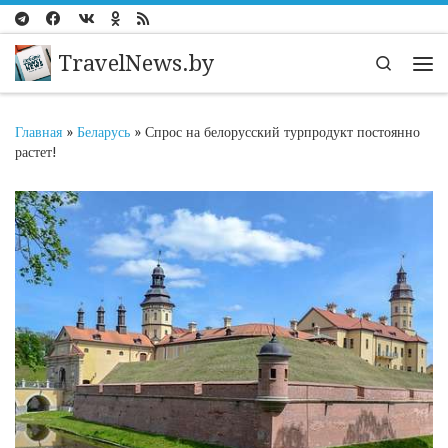
Перейти к содержимому
TravelNews.by
Search
Ме
Главная
»
Беларусь
»
Спрос на белорусский турпродукт постоянно
растет!