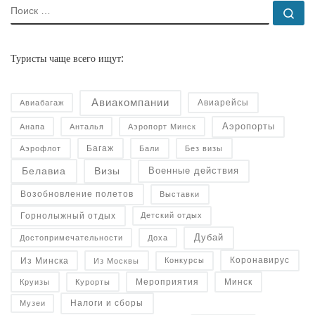
ПОИСК
По
Туристы чаще всего ищут:
Авиакомпании
Авиарейсы
Авиабагаж
Аэропорты
Анапа
Анталья
Аэропорт Минск
Багаж
Аэрофлот
Бали
Без визы
Военные действия
Белавиа
Визы
Возобновление полетов
Выставки
Горнолыжный отдых
Детский отдых
Дубай
Достопримечательности
Доха
Коронавирус
Конкурсы
Из Минска
Из Москвы
Минск
Курорты
Круизы
Мероприятия
Налоги и сборы
Музеи