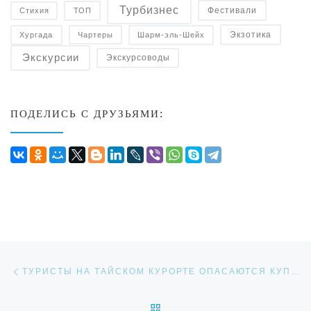
Турбизнес
Фестивали
Стихия
ТОП
Экзотика
Чартеры
Хургада
Шарм-эль-Шейх
Экскурсии
Экскурсоводы
ПОДЕЛИСЬ С ДРУЗЬЯМИ:
Навигация по записям
Предыдущая запись
ТУРИСТЫ НА ТАЙСКОМ КУРОРТЕ ОПАСАЮТСЯ КУПАТЬСЯ ИЗ-ЗА СВЕТЯЩЕГОСЯ ПЛАНКТОНА
ОБРАТНО К СПИСКУ ЗАП