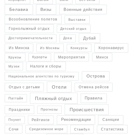
Военные действия
Белавиа
Визы
Возобновление полетов
Выставки
Горнолыжный отдых
Детский отдых
Дубай
Достопримечательности
Доха
Коронавирус
Конкурсы
Из Минска
Из Москвы
Минск
Курорты
Круизы
Мероприятия
Налоги и сборы
Музеи
Острова
Национальное агентство по туризму
Отели
Отдых с детьми
Отмена рейсов
Пляжный отдых
Правила
Паттайя
Происшествия
Праздники
Прогнозы
Рекомендации
Санкции
Рейтинги
Пхукет
Статистика
Средиземное море
Сочи
Стамбул