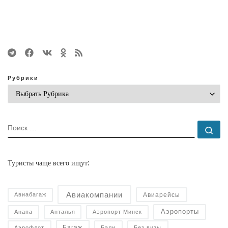
Рубрики
ПОИСК
По
Туристы чаще всего ищут:
Авиакомпании
Авиарейсы
Авиабагаж
Аэропорты
Анапа
Анталья
Аэропорт Минск
Багаж
Аэрофлот
Бали
Без визы