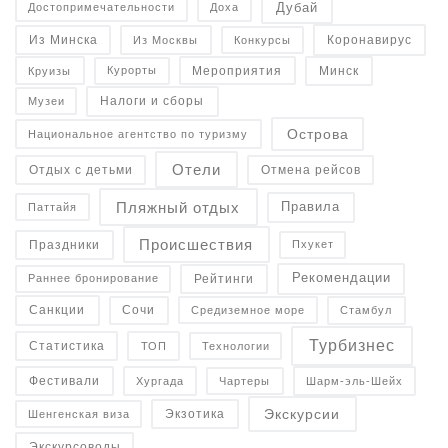
Дубай
Достопримечательности
Доха
Коронавирус
Конкурсы
Из Минска
Из Москвы
Минск
Курорты
Круизы
Мероприятия
Налоги и сборы
Музеи
Острова
Национальное агентство по туризму
Отели
Отдых с детьми
Отмена рейсов
Пляжный отдых
Правила
Паттайя
Происшествия
Праздники
Пхукет
Рекомендации
Рейтинги
Раннее бронирование
Санкции
Средиземное море
Сочи
Стамбул
Турбизнес
Статистика
Технологии
ТОП
Фестивали
Чартеры
Хургада
Шарм-эль-Шейх
Экскурсии
Экзотика
Шенгенская виза
Экскурсоводы