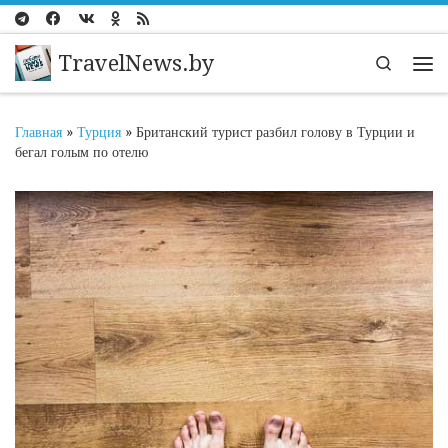
Перейти к содержимому
TravelNews.by
Search
Ме
Главная
»
Турция
»
Британский турист разбил голову в Турции и
бегал голым по отелю