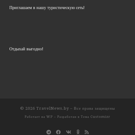
Приглашаем в нашу туристическую сеть!
Отдыхай выгодно!
© 2026
TravelNews.by
– Все права защищены
Работает на
WP
– Разработан в
Тема Customizr