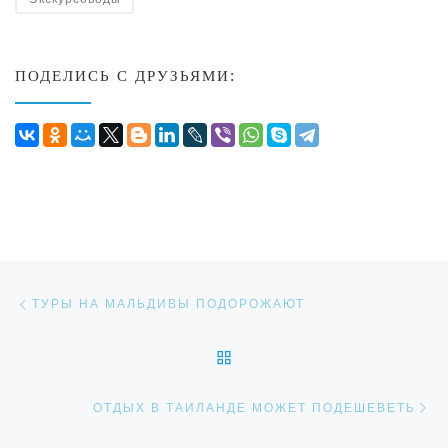
ПОДЕЛИСЬ С ДРУЗЬЯМИ:
Навигация по записям
Предыдущая запись
ТУРЫ НА МАЛЬДИВЫ ПОДОРОЖАЮТ
ОБРАТНО К СПИСКУ ЗАП
Сл
ОТДЫХ В ТАИЛАНДЕ МОЖЕТ ПОДЕШЕВЕТЬ