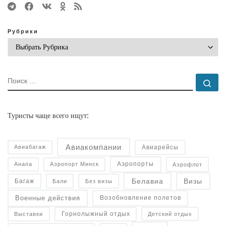
Рубрики
ПОИСК
По
Туристы чаще всего ищут:
Авиакомпании
Авиарейсы
Авиабагаж
Аэропорты
Анапа
Аэропорт Минск
Аэрофлот
Белавиа
Визы
Багаж
Бали
Без визы
Военные действия
Возобновление полетов
Горнолыжный отдых
Детский отдых
Выставки