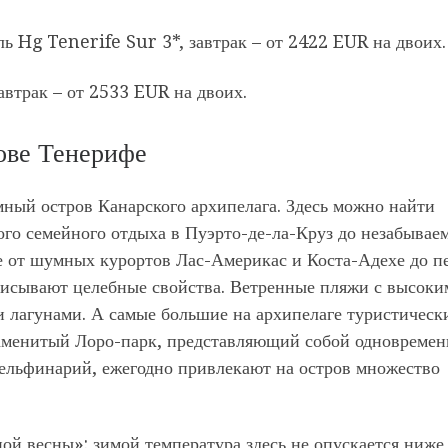
ль Hg Tenerife Sur 3*, завтрак – от 2422 EUR на двоих.
автрак – от 2533 EUR на двоих.
ове Тенерифе
ый остров Канарского архипелага. Здесь можно найти
ого семейного отдыха в Пуэрто-де-ла-Круз до незабывае
е от шумных курортов Лас-Америкас и Коста-Адехе до п
писывают целебные свойства. Ветренные пляжи с высоки
и лагунами. А самые большие на архипелаге туристическ
наменитый Лоро-парк, представляющий собой одновремен
дельфинарий, ежегодно привлекают на остров множество
ой весны»: зимой температура здесь не опускается ниже