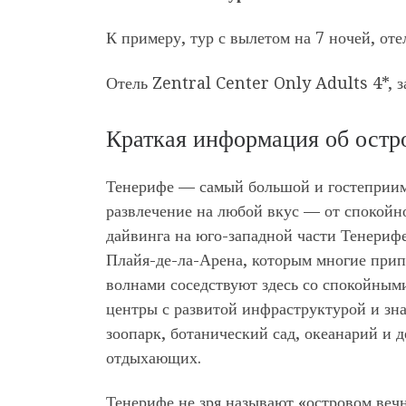
К примеру, тур с вылетом на 7 ночей, оте
Отель Zentral Center Only Adults 4*, з
Краткая информация об остр
Тенерифе — самый большой и гостеприимн
развлечение на любой вкус — от спокойн
дайвинга на юго-западной части Тенериф
Плайя-де-ла-Арена, которым многие при
волнами соседствуют здесь со спокойным
центры с развитой инфраструктурой и з
зоопарк, ботанический сад, океанарий и 
отдыхающих.
Тенерифе не зря называют «островом вечн