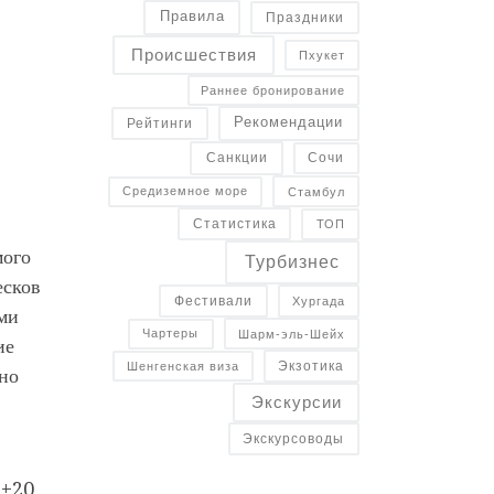
Правила
Праздники
Происшествия
Пхукет
Раннее бронирование
Рекомендации
Рейтинги
Санкции
Сочи
Средиземное море
Стамбул
Статистика
ТОП
мого
Турбизнес
есков
Фестивали
Хургада
ми
Чартеры
Шарм-эль-Шейх
ие
Экзотика
Шенгенская виза
но
Экскурсии
Экскурсоводы
 +20