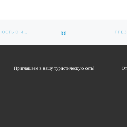
е
[…]
ем
учение виз.
нформации,
айте
ОБРАТНО К СПИСКУ ЗАП
ИП МОГУТ ЗАНИМАТЬСЯ ТУРАГЕНТСКОЙ ДЕЯТЕЛЬНОСТЬЮ И ДАЛЬШЕ
ПРЕЗ
BLS:
]
Приглашаем в нашу туристическую сеть!
От