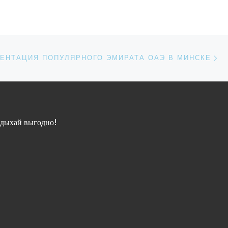
Обычная задача: семья или
группа друзей планирует
совместный отдых на
горнолыжном […]
Сл
ИСЕЙ
ЕНТАЦИЯ ПОПУЛЯРНОГО ЭМИРАТА ОАЭ В МИНСКЕ
дыхай выгодно!