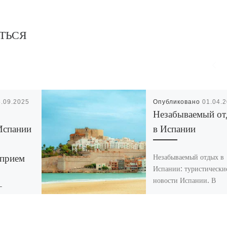
ТЬСЯ
8.09.2025
Опубликовано
01.04.
Незабываемый о
Испании
в Испании
 прием
Незабываемый отдых в
Испании: туристически
новости Испании. В
з
Испании, как в доброй
сказке: направо пойде
на шикарное побережье
ульство
попадешь, налево пойд