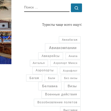
ПОИСК
Поиск …
Туристы чаще всего ищут:
Авиабагаж
Авиакомпании
Авиарейсы
Анапа
Анталья
Аэропорт Минск
Аэропорты
Аэрофлот
Багаж
Бали
Без визы
Белавиа
Визы
Военные действия
Возобновление полетов
Выставки