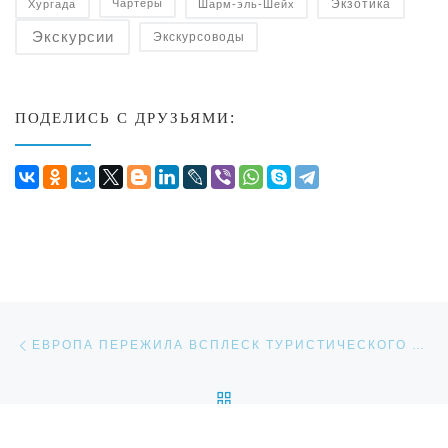
Экзотика
Чартеры
Хургада
Шарм-эль-Шейх
Экскурсии
Экскурсоводы
ПОДЕЛИСЬ С ДРУЗЬЯМИ:
Навигация по записям
Предыдущая запись
ЕВРОПА ПЕРЕЖИЛА ВСПЛЕСК ТУРИСТИЧЕСКОГО ИНТЕРЕСА В 2022 ГОДУ
ОБРАТНО К СПИСКУ ЗАП
Сл