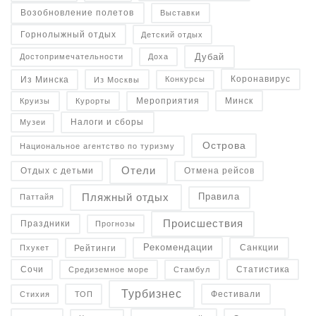
Возобновление полетов
Выставки
Горнолыжный отдых
Детский отдых
Дубай
Достопримечательности
Доха
Коронавирус
Конкурсы
Из Минска
Из Москвы
Минск
Курорты
Круизы
Мероприятия
Налоги и сборы
Музеи
Острова
Национальное агентство по туризму
Отели
Отдых с детьми
Отмена рейсов
Пляжный отдых
Правила
Паттайя
Происшествия
Праздники
Прогнозы
Рекомендации
Санкции
Рейтинги
Пхукет
Статистика
Средиземное море
Сочи
Стамбул
Турбизнес
Фестивали
Стихия
ТОП