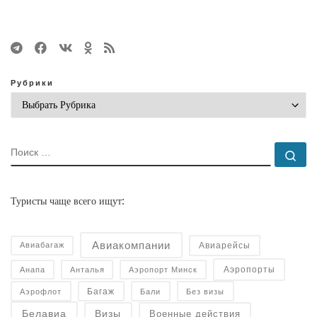
Рубрики
ПОИСК
По
Туристы чаще всего ищут:
Авиакомпании
Авиарейсы
Авиабагаж
Аэропорты
Анапа
Анталья
Аэропорт Минск
Багаж
Аэрофлот
Бали
Без визы
Военные действия
Белавиа
Визы