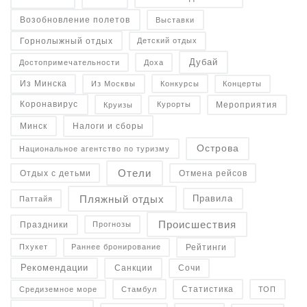
Возобновление полетов
Выставки
Горнолыжный отдых
Детский отдых
Дубай
Достопримечательности
Доха
Конкурсы
Концерты
Из Минска
Из Москвы
Коронавирус
Курорты
Круизы
Мероприятия
Налоги и сборы
Минск
Острова
Национальное агентство по туризму
Отели
Отдых с детьми
Отмена рейсов
Пляжный отдых
Правила
Паттайя
Происшествия
Праздники
Прогнозы
Рейтинги
Пхукет
Раннее бронирование
Рекомендации
Санкции
Сочи
Статистика
Средиземное море
Стамбул
ТОП