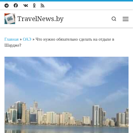
Перейти к содержимому
TravelNews.by
Search
Ме
Главная
»
ОАЭ
»
Что нужно обязательно сделать на отдыхе в
Шардже?