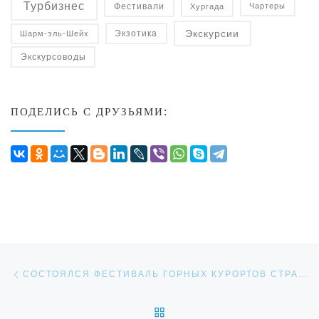
Турбизнес
Фестивали
Чартеры
Хургада
Экскурсии
Экзотика
Шарм-эль-Шейх
Экскурсоводы
ПОДЕЛИСЬ С ДРУЗЬЯМИ:
Навигация по записям
Предыдущая запись
СОСТОЯЛСЯ ФЕСТИВАЛЬ ГОРНЫХ КУРОРТОВ СТРАН СНГ
ОБРАТНО К СПИСКУ ЗАП