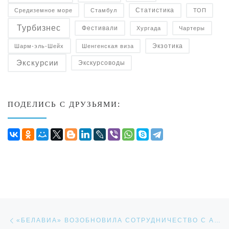
Статистика
Средиземное море
Стамбул
ТОП
Турбизнес
Фестивали
Чартеры
Хургада
Экзотика
Шенгенская виза
Шарм-эль-Шейх
Экскурсии
Экскурсоводы
ПОДЕЛИСЬ С ДРУЗЬЯМИ:
Навигация по записям
Предыдущая запись
«БЕЛАВИА» ВОЗОБНОВИЛА СОТРУДНИЧЕСТВО С АВИАКОМПАНИЕЙ «ЮТЭЙР»