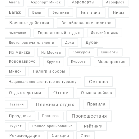
Аэропорты
Анапа
Аэропорт Минск
Аэрофлот
Белавиа
Визы
Багаж
Бали
Без визы
Военные действия
Возобновление полетов
Горнолыжный отдых
Детский отдых
Выставки
Дубай
Достопримечательности
Доха
Конкурсы
Концерты
Из Минска
Из Москвы
Коронавирус
Курорты
Круизы
Мероприятия
Налоги и сборы
Минск
Острова
Национальное агентство по туризму
Отели
Отдых с детьми
Отмена рейсов
Пляжный отдых
Правила
Паттайя
Происшествия
Праздники
Прогнозы
Рейтинги
Пхукет
Раннее бронирование
Рекомендации
Санкции
Сочи