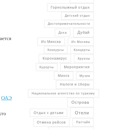
Горнолыжный отдых
Детский отдых
Достопримечательности
Дубай
Доха
ается
Из Минска
Из Москвы
Конкурсы
Концерты
Коронавирус
Круизы
Курорты
Мероприятия
Минск
Музеи
Налоги и сборы
Национальное агентство по туризму
е
ОАЭ
Острова
кто
Отели
Отдых с детьми
Отмена рейсов
Паттайя