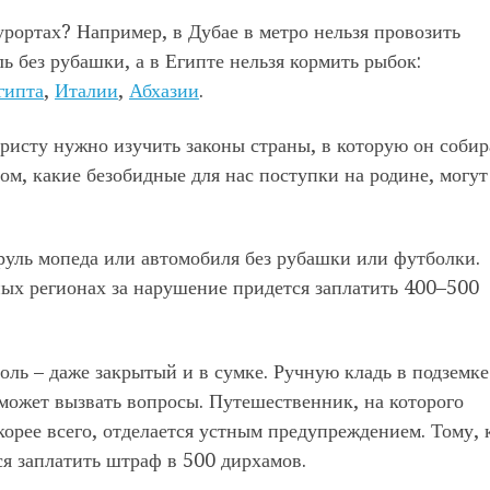
урортах? Например, в Дубае в метро нельзя провозить
ль без рубашки, а в Египте нельзя кормить рыбок:
гипта
,
Италии
,
Абхазии
.
ристу нужно изучить законы страны, в которую он собир
м, какие безобидные для нас поступки на родине, могут
 руль мопеда или автомобиля без рубашки или футболки.
ных регионах за нарушение придется заплатить 400–500
оль – даже закрытый и в сумке. Ручную кладь в подземк
может вызвать вопросы. Путешественник, на которого
орее всего, отделается устным предупреждением. Тому, 
ся заплатить штраф в 500 дирхамов.