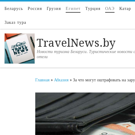
Перейти к содержимому
Беларусь
Россия
Грузия
Египет
Турция
ОАЭ
Катар
Заказ тура
TravelNews.by
Новости туризма Беларуси. Туристические новости с
отели
Главная
»
Абхазия
»
За что могут оштрафовать на зар