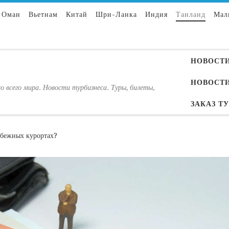
Оман
Вьетнам
Китай
Шри-Ланка
Индия
Таиланд
Мал
НОВОСТИ
НОВОСТИ
о всего мира. Новости турбизнеса. Туры, билеты,
ЗАКАЗ Т
убежных курортах?