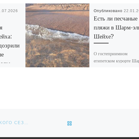
1.07.2026
Опубликовано
22.01.
Есть ли песчаные
я
пляжи в Шарм-эл
йха:
Шейхе?
дозрили
ле
О гостеприимном
египетском курорте Ша
воды
эль-Шейхе наслышаны
многие. Во-первых, он
ле Reef
ценится любителями
ort в
дайвинга за сказочную
разгорелся
красоту и многообразие
подводной флоры и фау
Это […]
еля
ОБРАТНО К СПИСКУ ЗАП
ПРОГРАММА ЛЕТНЕГО МУЗЫКАЛЬНО-ТУРИСТИЧЕСКОГО СЕЗОНА В МИНСКЕ
у с
 […]