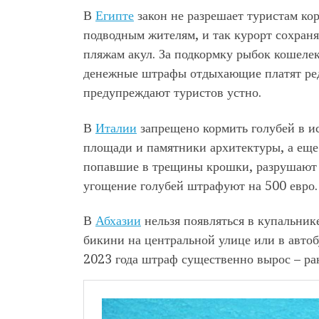
В
Египте
закон не разрешает туристам ко
подводным жителям, и так курорт сохраня
пляжам акул. За подкормку рыбок кошелек
денежные штрафы отдыхающие платят ред
предупреждают туристов устно.
В
Италии
запрещено кормить голубей в ис
площади и памятники архитектуры, а еще 
попавшие в трещины крошки, разрушают м
угощение голубей штрафуют на 500 евро
В
Абхазии
нельзя появляться в купальнике
бикини на центральной улице или в автобу
2023 года штраф существенно вырос – ран