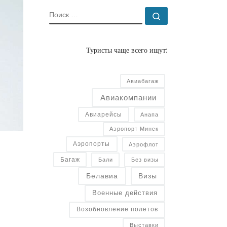
ПОИСК
Поиск …
Туристы чаще всего ищут:
Авиабагаж
Авиакомпании
Авиарейсы
Анапа
Аэропорт Минск
Аэропорты
Аэрофлот
Багаж
Бали
Без визы
Белавиа
Визы
Военные действия
Возобновление полетов
Выставки