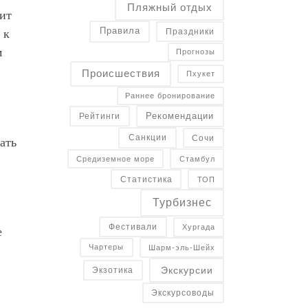
Пляжный отдых
дит
Правила
 к
Праздники
м
Прогнозы
Происшествия
Пхукет
Раннее бронирование
Рекомендации
Рейтинги
Санкции
Сочи
ать
Средиземное море
Стамбул
Статистика
ТОП
Турбизнес
в
Фестивали
Хургада
е
Чартеры
Шарм-эль-Шейх
Экскурсии
Экзотика
Экскурсоводы