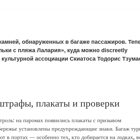
амней, обнаруженных в багаже пассажиров. Теп
льки с пляжа Лалария», куда можно discreetly
а культурной ассоциации Скиатоса Тодорис Тзума
штрафы, плакаты и проверки
троль: на паромах появились плакаты с призывом
обережье установлены предупреждающие знаки. Багаж тур
т в портах — особенно тех, кто добирается на лодках, в