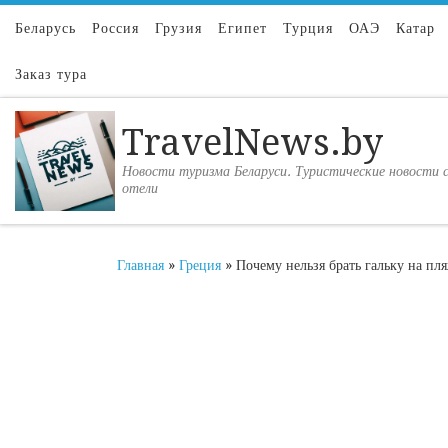
Перейти к содержимому
Беларусь
Россия
Грузия
Египет
Турция
ОАЭ
Катар
Заказ тура
TravelNews.by
Новости туризма Беларуси. Туристические новости с
отели
Главная
»
Греция
»
Почему нельзя брать гальку на пл