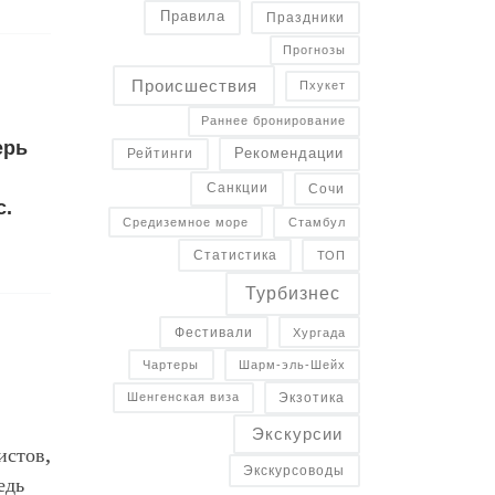
Правила
Праздники
Прогнозы
Происшествия
Пхукет
Раннее бронирование
ерь
Рекомендации
Рейтинги
Санкции
Сочи
с.
Средиземное море
Стамбул
Статистика
ТОП
Турбизнес
Фестивали
Хургада
Чартеры
Шарм-эль-Шейх
Экзотика
Шенгенская виза
Экскурсии
истов,
Экскурсоводы
едь