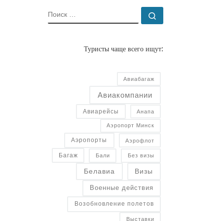
ПОИСК
Поиск …
Туристы чаще всего ищут:
Авиабагаж
Авиакомпании
Авиарейсы
Анапа
Аэропорт Минск
Аэропорты
Аэрофлот
Багаж
Бали
Без визы
Белавиа
Визы
Военные действия
Возобновление полетов
Выставки