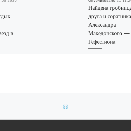
5.08.2020
Опубликовано
21.11.
Найдена гробниц
тдых
друга и соратника
Александра
везд в
Македонского —
Гефестиона
Греции.
Найдена гробница
у-бизнеса
Гефестиона: туристичес
йти запрет
новости Греции. В Гре
з стран
на месте древнего горо
 на въезд
Амфиполиса археологи
…]
обнаружили крупнейш
гробницу из мрамора –
предполагаемое место 
ОБРАТНО К СПИСКУ ЗАП