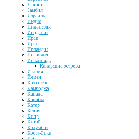
Египет
Замбия
Израиль
Индия
Индонезия
Иордания
Ирак
Иран
Ирландия
Исландия
Испания
Канарские острова
Италия
Йемен
Казахстан
Камбоджа
Канада
Карибы
Катар
Кения
Кипр
Китай
Колумбия
Коста-Рика
Куба