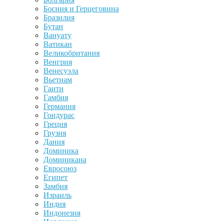
Босния и Герцеговина
Бразилия
Бутан
Вануату
Ватикан
Великобритания
Венгрия
Венесуэла
Вьетнам
Гаити
Гамбия
Германия
Гондурас
Греция
Грузия
Дания
Доминика
Доминикана
Евросоюз
Египет
Замбия
Израиль
Индия
Индонезия