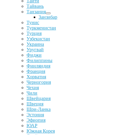
Таити
Тайвань
Танзания
Занзибар
Тунис
Туркменистан
Турция
Узбекистан
Украина
Уругвай
Фиджи
Филиппины
Финляндия
Франция
Хорватия
Черногория
Чехия
Чили
Швейцария
Швеция
Шри-Ланка
Эстония
Эфиопия
ЮАР
Южная Корея