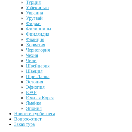
Турция
Узбекистан
Украина
Уругвай
Фиджи
Филиппины
Финляндия
Франция
Хорватия
Черногория
Чехия
Чили
Швейцария
Швеция
Шри-Ланка
Эстония
Эфиопия
ЮАР
Южная Корея
Ямайка
Япония
Новости турбизнеса
Вопрос-ответ
Заказ тура