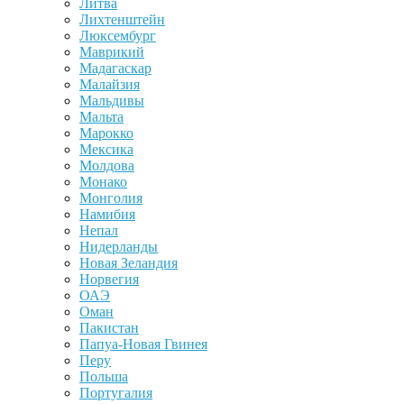
Литва
Лихтенштейн
Люксембург
Маврикий
Мадагаскар
Малайзия
Мальдивы
Мальта
Марокко
Мексика
Молдова
Монако
Монголия
Намибия
Непал
Нидерланды
Новая Зеландия
Норвегия
ОАЭ
Оман
Пакистан
Папуа-Новая Гвинея
Перу
Польша
Португалия