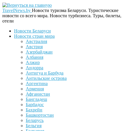
TravelNews.by
Новости туризма Беларуси. Туристические
новости со всего мира. Новости турбизнеса. Туры, билеты,
отели
Новости Беларуси
Новости стран мира
Австралия
Австрия
Азербайджан
Албания
Алжир
Андорра
Антигуа и Барбуда
Антильские острова
Аргентина
Армения
Афганистан
Бангладеш
Барбадос
Бахрейн
Башкортостан
Беларусь
Бельгия
Болгария