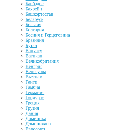
Барбадос
Бахрейн
Башкортостан
Беларусь
Бельгия
Болгария
Босния и Герцеговина
Бразилия
Бутан
Вануату
Ватикан
Великобритания
Венгрия
Венесуэла
Вьетнам
Гаити
Гамбия
Германия
Гондурас
Греция
Грузия
Дания
Доминика
Доминикана
Евросоюз