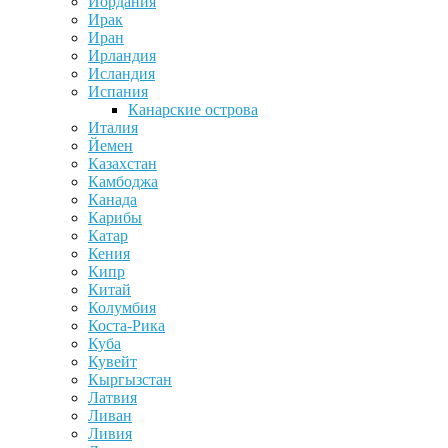
Иордания
Ирак
Иран
Ирландия
Исландия
Испания
Канарские острова
Италия
Йемен
Казахстан
Камбоджа
Канада
Карибы
Катар
Кения
Кипр
Китай
Колумбия
Коста-Рика
Куба
Кувейт
Кыргызстан
Латвия
Ливан
Ливия