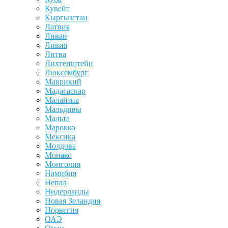
Кувейт
Кыргызстан
Латвия
Ливан
Ливия
Литва
Лихтенштейн
Люксембург
Маврикий
Мадагаскар
Малайзия
Мальдивы
Мальта
Марокко
Мексика
Молдова
Монако
Монголия
Намибия
Непал
Нидерланды
Новая Зеландия
Норвегия
ОАЭ