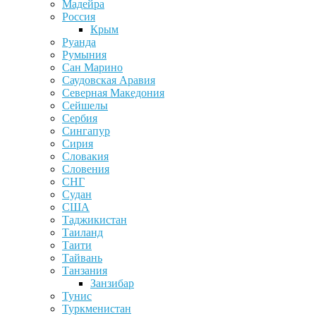
Мадейра
Россия
Крым
Руанда
Румыния
Сан Марино
Саудовская Аравия
Северная Македония
Сейшелы
Сербия
Сингапур
Сирия
Словакия
Словения
СНГ
Судан
США
Таджикистан
Таиланд
Таити
Тайвань
Танзания
Занзибар
Тунис
Туркменистан