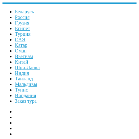
Перейти
к
Беларусь
содержимому
Россия
Грузия
Египет
Турция
ОАЭ
Катар
Оман
Вьетнам
Китай
Шри-Ланка
Индия
Таиланд
Мальдивы
Тунис
Иордания
Заказ тура