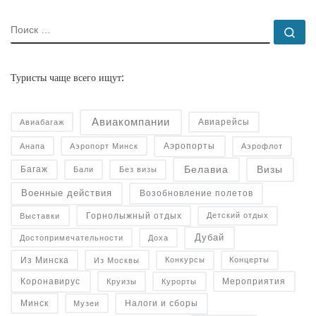
ПОИСК
По
Туристы чаще всего ищут:
Авиакомпании
Авиарейсы
Авиабагаж
Аэропорты
Анапа
Аэропорт Минск
Аэрофлот
Белавиа
Визы
Багаж
Бали
Без визы
Военные действия
Возобновление полетов
Горнолыжный отдых
Детский отдых
Выставки
Дубай
Достопримечательности
Доха
Конкурсы
Концерты
Из Минска
Из Москвы
Коронавирус
Курорты
Круизы
Мероприятия
Налоги и сборы
Минск
Музеи