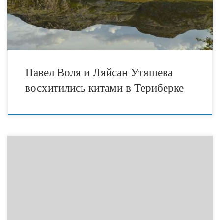
вопросом: это было ради мечты или рекламы? Некоторые
считают, что звезды приехали […]
Павел Воля и Ляйсан Утяшева
восхитились китами в Териберке
Три года пути и 80 тысяч километров. Китайский турист приехал в
Териберку из Шанхая ради северного сияния. Новости
туризма России. Необычного путешественника встретили в
Териберке Мурманской области. На внедорожнике сюда, на
Кольский полуостров, приехал китайский путешественник Чен из
Шанхая. Он в пути уже 3 года. Проехал 80 тыс. километров. И все