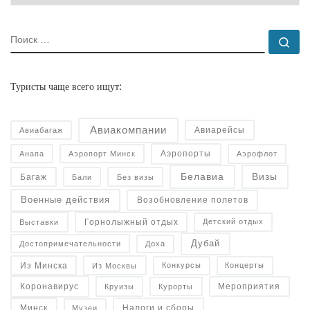
ПОИСК
По
Туристы чаще всего ищут:
Авиакомпании
Авиарейсы
Авиабагаж
Аэропорты
Анапа
Аэропорт Минск
Аэрофлот
Белавиа
Визы
Багаж
Бали
Без визы
Военные действия
Возобновление полетов
Горнолыжный отдых
Детский отдых
Выставки
Дубай
Достопримечательности
Доха
Конкурсы
Концерты
Из Минска
Из Москвы
Коронавирус
Курорты
Круизы
Мероприятия
Налоги и сборы
Минск
Музеи