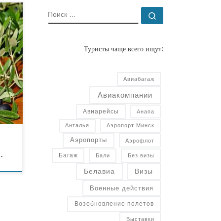
ПОИСК
Поиск …
к.
о
ам.
Туристы чаще всего ищут:
а.
ной
Авиабагаж
и
Авиакомпании
Авиарейсы
Анапа
Анталья
Аэропорт Минск
Аэропорты
Аэрофлот
…
Багаж
Бали
Без визы
Белавиа
Визы
Военные действия
Возобновление полетов
Выставки