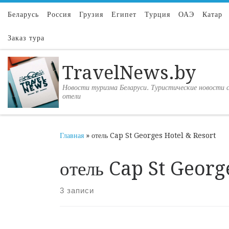
Перейти к содержимому
Беларусь
Россия
Грузия
Египет
Турция
ОАЭ
Катар
Заказ тура
TravelNews.by
Новости туризма Беларуси. Туристические новости с
отели
Главная
»
отель Cap St Georges Hotel & Resort
отель Cap St Georg
3 записи