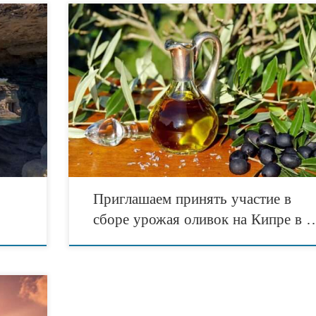
На Острове Любви пришло время сбора урожая оливо
жется,
Кипр имеет долгую историю производства оливковог
тров
масла, свидетельства чему восходят к древним времен
няя
Приглашаем на сбор урожая оливок в отеле Cap St
Georges Hotel & Resort: туристические новости Кипр
х
Сегодня производство оливкового масла остается важ
Спешите
частью культурного наследия Кипра, а местные жител
[…]
Приглашаем принять участие в
сборе урожая оливок на Кипре в 
el &