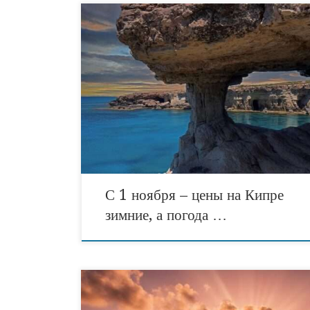
С 1 ноября начался зимний сезон на Кипре. Но, ка
что лето в этом году решило вовсе не покидать ос
Афродиты: до сих пор днем царит практически лет
жара до +28°C, довольные отдыхающие купаются в
комфортно-теплом море и загорают на знамениты
кипрских пляжах: туристические новости Кипра. 
насладиться солнцем и ласковым […]
С 1 ноября – цены на Кипре
зимние, а погода …
Роскошный отель класса люкс Cap St Georges Hot