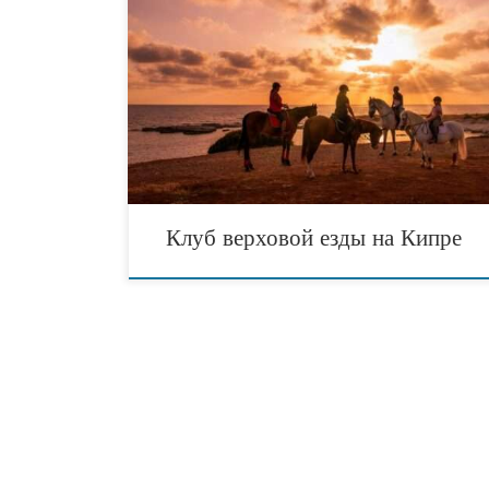
Resort, расположенный на Пафосе (Кипр), предлаг
чудесное развлечение – катание на лошадях. В отел
собственный клуб верховой езды George’s Horse 
Предлагаем исследовать живописные окрестности 
верхом на лошади. Новости туризма Кипра. Можн
прокатиться верхом на лошади вдоль берега моря 
Клуб верховой езды на Кипре