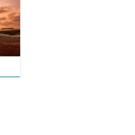
ает
е есть
Ranch.
отеля
о
[…]