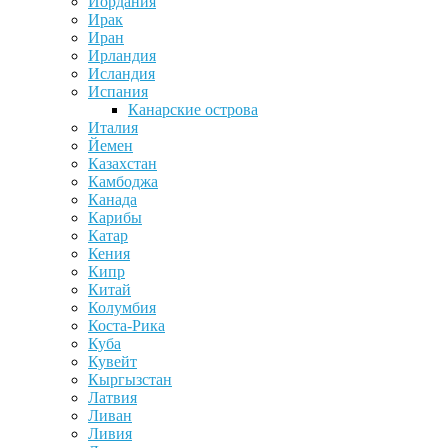
Иордания
Ирак
Иран
Ирландия
Исландия
Испания
Канарские острова
Италия
Йемен
Казахстан
Камбоджа
Канада
Карибы
Катар
Кения
Кипр
Китай
Колумбия
Коста-Рика
Куба
Кувейт
Кыргызстан
Латвия
Ливан
Ливия