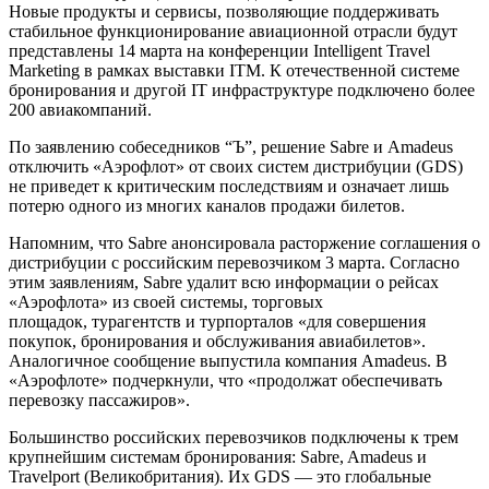
Новые продукты и сервисы, позволяющие поддерживать
стабильное функционирование авиационной отрасли будут
представлены 14 марта на конференции Intelligent Travel
Marketing в рамках выставки ITM. К отечественной системе
бронирования и другой IT инфраструктуре подключено более
200 авиакомпаний.
По заявлению собеседников “Ъ”, решение Sabre и Amadeus
отключить «Аэрофлот» от своих систем дистрибуции (GDS)
не приведет к критическим последствиям и означает лишь
потерю одного из многих каналов продажи билетов.
Напомним, что Sabre анонсировала расторжение соглашения о
дистрибуции с российским перевозчиком 3 марта. Согласно
этим заявлениям, Sabre удалит всю информации о рейсах
«Аэрофлота» из своей системы, торговых
площадок, турагентств и турпорталов «для совершения
покупок, бронирования и обслуживания авиабилетов».
Аналогичное сообщение выпустила компания Amadeus. В
«Аэрофлоте» подчеркнули, что «продолжат обеспечивать
перевозку пассажиров».
Большинство российских перевозчиков подключены к трем
крупнейшим системам бронирования: Sabre, Amadeus и
Travelport (Великобритания). Их GDS — это глобальные