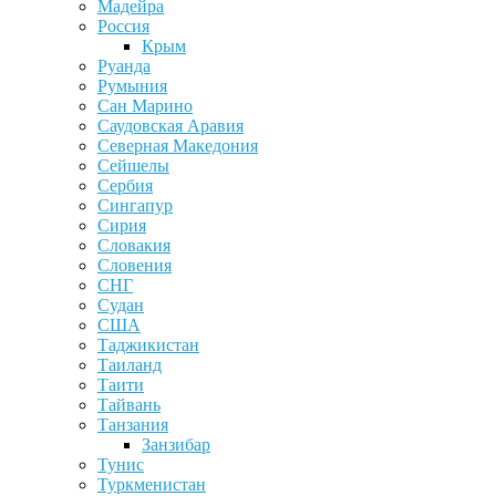
Мадейра
Россия
Крым
Руанда
Румыния
Сан Марино
Саудовская Аравия
Северная Македония
Сейшелы
Сербия
Сингапур
Сирия
Словакия
Словения
СНГ
Судан
США
Таджикистан
Таиланд
Таити
Тайвань
Танзания
Занзибар
Тунис
Туркменистан