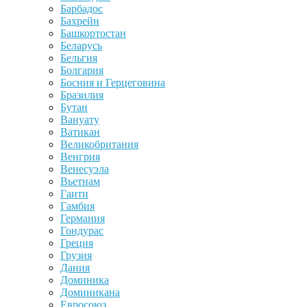
Барбадос
Бахрейн
Башкортостан
Беларусь
Бельгия
Болгария
Босния и Герцеговина
Бразилия
Бутан
Вануату
Ватикан
Великобритания
Венгрия
Венесуэла
Вьетнам
Гаити
Гамбия
Германия
Гондурас
Греция
Грузия
Дания
Доминика
Доминикана
Евросоюз