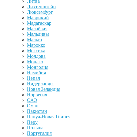
Литва
Лихтенштейн
Люксембург
Маврикий
Мадагаскар
Малайзия
Мальдивы
Мальта
Марокко
Мексика
Молдова
Монако
Монголия
Намибия
Непал
Нидерланды
Новая Зеландия
Норвегия
ОАЭ
Оман
Пакистан
Папуа-Новая Гвинея
Перу
Польша
Португалия