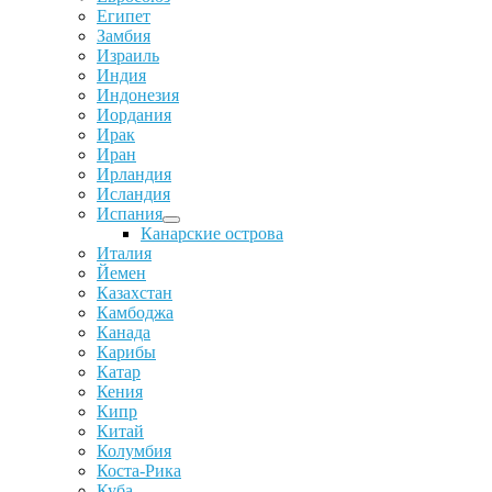
Египет
Замбия
Израиль
Индия
Индонезия
Иордания
Ирак
Иран
Ирландия
Исландия
Испания
Канарские острова
Италия
Йемен
Казахстан
Камбоджа
Канада
Карибы
Катар
Кения
Кипр
Китай
Колумбия
Коста-Рика
Куба