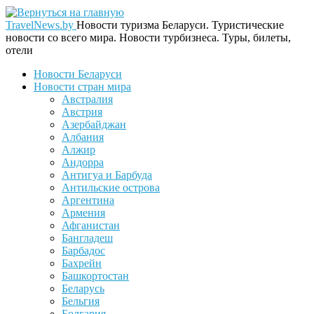
TravelNews.by
Новости туризма Беларуси. Туристические
новости со всего мира. Новости турбизнеса. Туры, билеты,
отели
Новости Беларуси
Новости стран мира
Австралия
Австрия
Азербайджан
Албания
Алжир
Андорра
Антигуа и Барбуда
Антильские острова
Аргентина
Армения
Афганистан
Бангладеш
Барбадос
Бахрейн
Башкортостан
Беларусь
Бельгия
Болгария