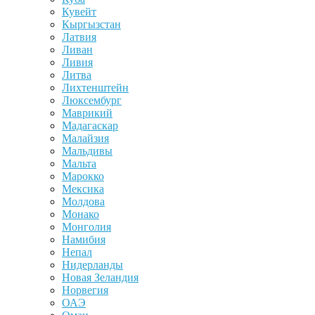
Кувейт
Кыргызстан
Латвия
Ливан
Ливия
Литва
Лихтенштейн
Люксембург
Маврикий
Мадагаскар
Малайзия
Мальдивы
Мальта
Марокко
Мексика
Молдова
Монако
Монголия
Намибия
Непал
Нидерланды
Новая Зеландия
Норвегия
ОАЭ