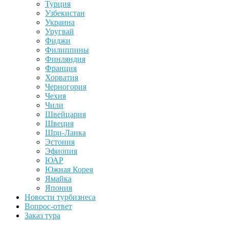
Турция
Узбекистан
Украина
Уругвай
Фиджи
Филиппины
Финляндия
Франция
Хорватия
Черногория
Чехия
Чили
Швейцария
Швеция
Шри-Ланка
Эстония
Эфиопия
ЮАР
Южная Корея
Ямайка
Япония
Новости турбизнеса
Вопрос-ответ
Заказ тура