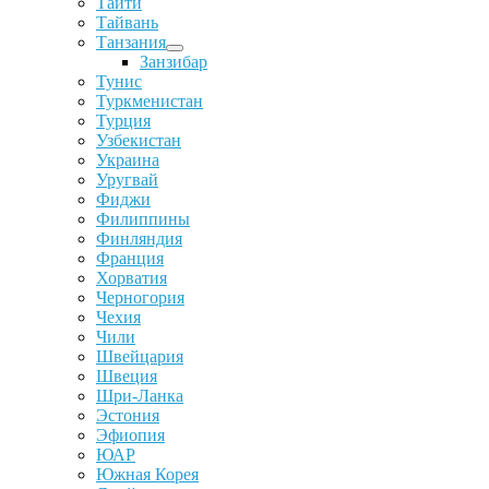
Таити
Тайвань
Танзания
Занзибар
Тунис
Туркменистан
Турция
Узбекистан
Украина
Уругвай
Фиджи
Филиппины
Финляндия
Франция
Хорватия
Черногория
Чехия
Чили
Швейцария
Швеция
Шри-Ланка
Эстония
Эфиопия
ЮАР
Южная Корея