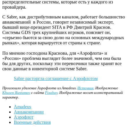
распределительные системы, которые есть у каждого из
провайдера.
С Sabre, как дистрибутивным каналом, работает большинство
авиакомпаний в России, говорит независимый эксперт,
бывший вице-президент SITA в РФ Дмитрий Краснов.
Системы GDS трех крупнейших игроков, поясняет он,
«серьезно бьются за свою долю на основных международных
рынках», которая варьируется от страны к стране.
По мнению господина Краснова, для «Аэрофлота» и
«России» проблема выглядит более значимой, чем она была
бы для других, поскольку эти перевозчики также хранят все
свои данные в инвенторной системе Sabre.
Sabre расторгла соглашение с Аэрофлотом
Произошло удаление Аэрофлота из Amadeus.
Источник
. Изображение
Khusen Rustamov
с сайта
Pixabay
. Изображение носит иллюстративный
характер.
Amadeus
Авиакомпании
Аэрофлот
Военные действия