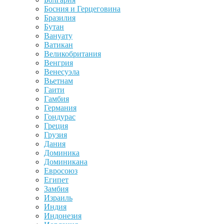
Босния и Герцеговина
Бразилия
Бутан
Вануату
Ватикан
Великобритания
Венгрия
Венесуэла
Вьетнам
Гаити
Гамбия
Германия
Гондурас
Греция
Грузия
Дания
Доминика
Доминикана
Евросоюз
Египет
Замбия
Израиль
Индия
Индонезия