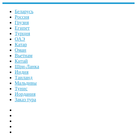
Перейти
к
Беларусь
содержимому
Россия
Грузия
Египет
Турция
ОАЭ
Катар
Оман
Вьетнам
Китай
Шри-Ланка
Индия
Таиланд
Мальдивы
Тунис
Иордания
Заказ тура