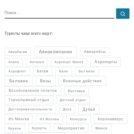
ПОИСК
По
Туристы чаще всего ищут:
Авиакомпании
Авиарейсы
Авиабагаж
Аэропорты
Анапа
Анталья
Аэропорт Минск
Багаж
Аэрофлот
Бали
Без визы
Военные действия
Белавиа
Визы
Возобновление полетов
Выставки
Горнолыжный отдых
Детский отдых
Дубай
Достопримечательности
Доха
Коронавирус
Конкурсы
Из Минска
Из Москвы
Минск
Курорты
Круизы
Мероприятия