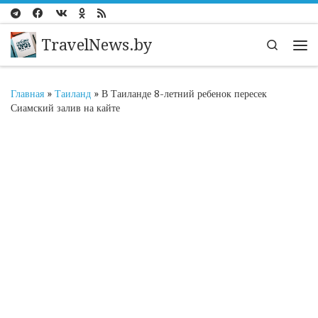
Перейти к содержимому
TravelNews.by
Search
Ме
Главная
»
Таиланд
»
В Таиланде 8-летний ребенок пересек
Сиамский залив на кайте