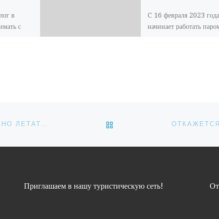
лог в
C 16 февраля 2023 год
имать с
начинает работать паро
2023 года,
линия Саттахип-Самуи 
ну. Об
Таиланде. Рейсы будут
осуществляться с часто
изма и
один рейс в неделю:
туристические […]
ОБРАТНО К СПИСКУ ЗАП
РОСАВИАЦИЯ: НА ЗАРУБЕЖНЫХ САМОЛЕТАХ МОЖНО ЛЕТАТЬ ДО 2030 ГОДА
Приглашаем в нашу туристическую сеть!
От