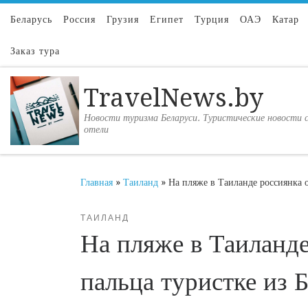
Перейти к содержимому
Беларусь
Россия
Грузия
Египет
Турция
ОАЭ
Катар
Заказ тура
TravelNews.by
Новости туризма Беларуси. Туристические новости с
отели
Главная
»
Таиланд
»
На пляже в Таиланде россиянка о
ТАИЛАНД
На пляже в Таиланде
пальца туристке из 