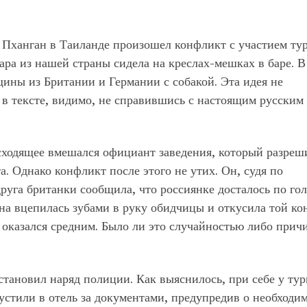
Пханган в Таиланде произошел конфликт с участием ту
ра из нашей страны сидела на креслах-мешках в баре. В
ины из Британии и Германии с собакой. Эта идея не
 в тексте, видимо, не справившись с настоящим русским
исходящее вмешался официант заведения, который разреш
. Однако конфликт после этого не утих. Он, судя по
руга британки сообщила, что россиянке досталось по гол
на вцепилась зубами в руку обидчицы и откусила той ко
ц оказался средним. Было ли это случайностью либо прич
тановил наряд полиции. Как выяснилось, при себе у тур
устили в отель за документами, предупредив о необходи