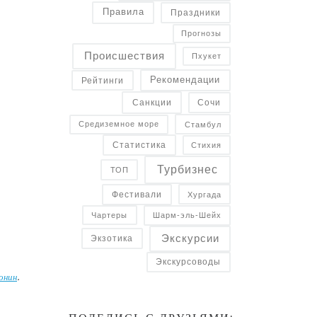
Правила
Праздники
Прогнозы
Происшествия
Пхукет
Рекомендации
Рейтинги
Санкции
Сочи
Средиземное море
Стамбул
Статистика
Стихия
Турбизнес
ТОП
Фестивали
Хургада
Чартеры
Шарм-эль-Шейх
Экскурсии
Экзотика
Экскурсоводы
онин
.