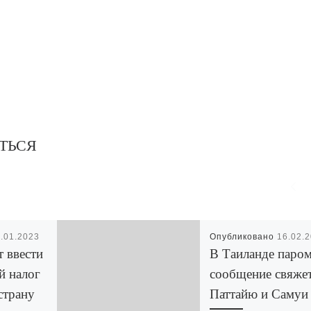
ТЬСЯ
1.01.2023
Опубликовано
16.02.
т ввести
В Таиланде паро
й налог
сообщение свяже
страну
Паттайю и Самуи