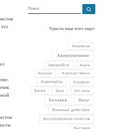
ПОИСК
Поиск …
ристов
 это
Туристы чаще всего ищут:
Авиабагаж
Авиакомпании
ил
Авиарейсы
Анапа
Анталья
Аэропорт Минск
ове.
Аэропорты
Аэрофлот
нчик
Багаж
Бали
Без визы
иной
Белавиа
Визы
Военные действия
истов
Возобновление полетов
мости
Выставки