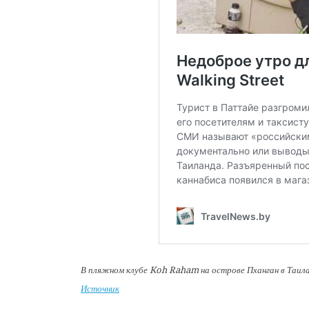
В пляжном клубе Koh Raham на острове Пханган в Таил
Источник