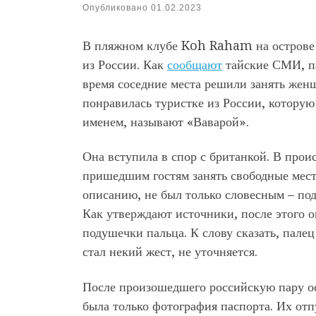
Опубликовано
01.02.2023
В пляжном клубе Koh Raham на острове 
из России. Как
сообщают
тайские СМИ, па
время соседние места решили занять женщ
понравилась туристке из России, которую
именем, называют «Ваварой».
Она вступила в спор с британкой. В про
пришедшим гостям занять свободные места
описанию, не был только словесным – под
Как утверждают источники, после этого о
подушечки пальца. К слову сказать, пале
стал некий жест, не уточняется.
После произошедшего российскую пару ос
была только фотография паспорта. Их отп