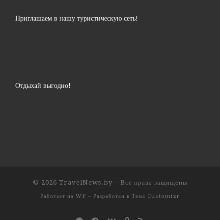
Приглашаем в нашу туристическую сеть!
Отдыхай выгодно!
© 2026
TravelNews.by
– Все права защищены
Работает на
WP
– Разработан в
Тема Customizr