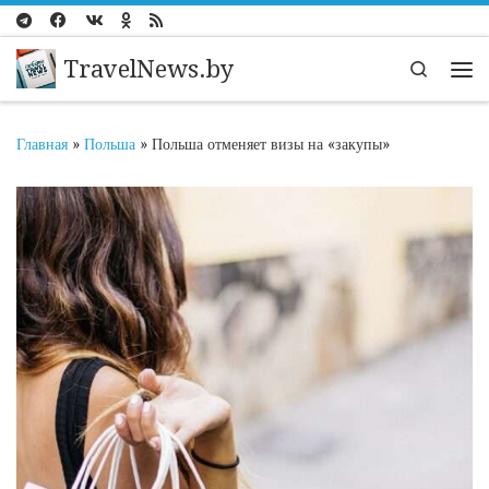
Перейти к содержимому
TravelNews.by
Search
Ме
Главная
»
Польша
»
Польша отменяет визы на «закупы»