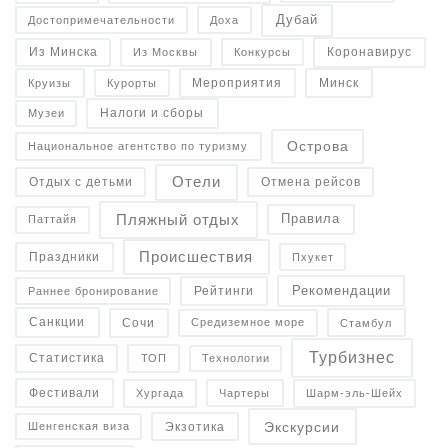
Дубай
Достопримечательности
Доха
Коронавирус
Конкурсы
Из Минска
Из Москвы
Минск
Курорты
Круизы
Мероприятия
Налоги и сборы
Музеи
Острова
Национальное агентство по туризму
Отели
Отдых с детьми
Отмена рейсов
Пляжный отдых
Правила
Паттайя
Происшествия
Праздники
Пхукет
Рекомендации
Рейтинги
Раннее бронирование
Санкции
Средиземное море
Сочи
Стамбул
Турбизнес
Статистика
Технологии
ТОП
Фестивали
Чартеры
Хургада
Шарм-эль-Шейх
Экскурсии
Экзотика
Шенгенская виза