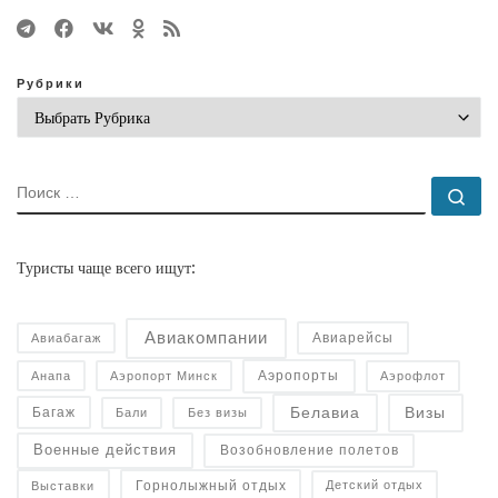
Рубрики
ПОИСК
По
Туристы чаще всего ищут:
Авиакомпании
Авиарейсы
Авиабагаж
Аэропорты
Анапа
Аэропорт Минск
Аэрофлот
Белавиа
Визы
Багаж
Бали
Без визы
Военные действия
Возобновление полетов
Горнолыжный отдых
Детский отдых
Выставки