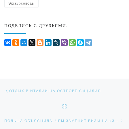
Экскурсоводы
ПОДЕЛИСЬ С ДРУЗЬЯМИ:
Навигация по записям
Предыдущая запись
ОТДЫХ В ИТАЛИИ НА ОСТРОВЕ СИЦИЛИЯ
ОБРАТНО К СПИСКУ ЗАП
Сл
ПОЛЬША ОБЪЯСНИЛА, ЧЕМ ЗАМЕНИТ ВИЗЫ НА «ЗАКУПЫ»