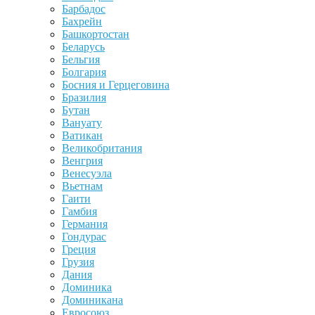
Барбадос
Бахрейн
Башкортостан
Беларусь
Бельгия
Болгария
Босния и Герцеговина
Бразилия
Бутан
Вануату
Ватикан
Великобритания
Венгрия
Венесуэла
Вьетнам
Гаити
Гамбия
Германия
Гондурас
Греция
Грузия
Дания
Доминика
Доминикана
Евросоюз