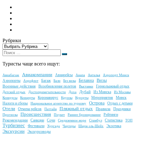
Рубрики
Поиск
Поиск
…
Туристы чаще всего ищут:
Авиакомпании
Авиарейсы
Авиабагаж
Анапа
Аэропорт Минск
Анталья
Белавиа
Визы
Аэропорты
Аэрофлот
Багаж
Бали
Без визы
Военные действия
Возобновление полетов
Выставки
Горнолыжный отдых
Дубай
Детский отдых
Достопримечательности
Доха
Из Минска
Из Москвы
Коронавирус
Минск
Конкурсы
Круизы
Курорты
Мероприятия
Концерты
Острова
Налоги и сборы
Национальное агентство по туризму
Отдых с детьми
Пляжный отдых
Отели
Правила
Праздники
Отмена рейсов
Паттайя
Происшествия
Пхукет
Рейтинги
Прогнозы
Раннее бронирование
Рекомендации
Санкции
Сочи
Средиземное море
Стамбул
Статистика
ТОП
Турбизнес
Фестивали
Хургада
Чартеры
Шарм-эль-Шейх
Экзотика
Экскурсии
Экскурсоводы