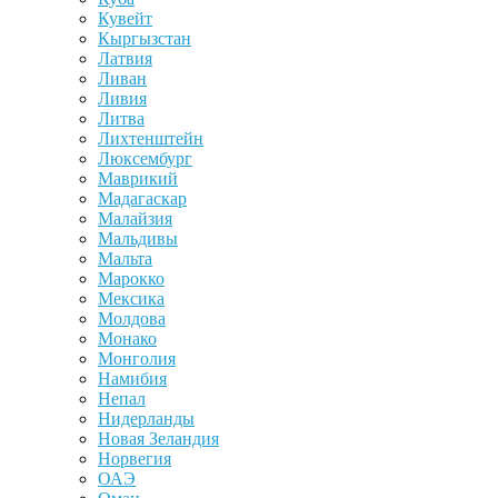
Кувейт
Кыргызстан
Латвия
Ливан
Ливия
Литва
Лихтенштейн
Люксембург
Маврикий
Мадагаскар
Малайзия
Мальдивы
Мальта
Марокко
Мексика
Молдова
Монако
Монголия
Намибия
Непал
Нидерланды
Новая Зеландия
Норвегия
ОАЭ