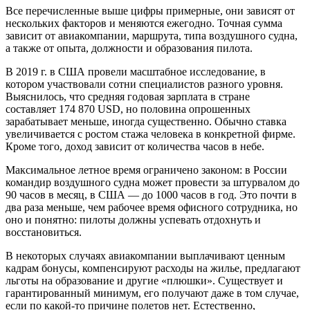
Все перечисленные выше цифры примерные, они зависят от
нескольких факторов и меняются ежегодно. Точная сумма
зависит от авиакомпании, маршрута, типа воздушного судна,
а также от опыта, должности и образования пилота.
В 2019 г. в США провели масштабное исследование, в
котором участвовали сотни специалистов разного уровня.
Выяснилось, что средняя годовая зарплата в стране
составляет 174 870 USD, но половина опрошенных
зарабатывает меньше, иногда существенно. Обычно ставка
увеличивается с ростом стажа человека в конкретной фирме.
Кроме того, доход зависит от количества часов в небе.
Максимальное летное время ограничено законом: в России
командир воздушного судна может провести за штурвалом до
90 часов в месяц, в США — до 1000 часов в год. Это почти в
два раза меньше, чем рабочее время офисного сотрудника, но
оно и понятно: пилоты должны успевать отдохнуть и
восстановиться.
В некоторых случаях авиакомпании выплачивают ценным
кадрам бонусы, компенсируют расходы на жилье, предлагают
льготы на образование и другие «плюшки». Существует и
гарантированный минимум, его получают даже в том случае,
если по какой-то причине полетов нет. Естественно,