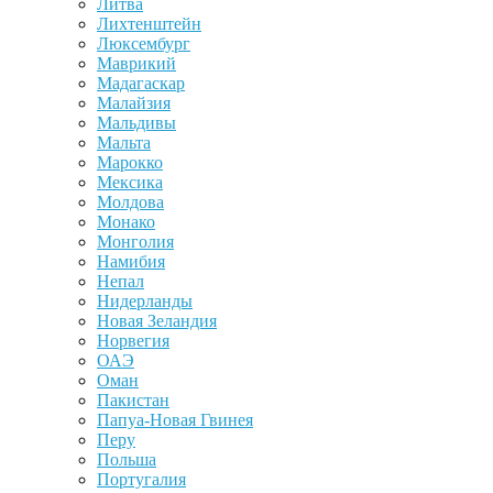
Литва
Лихтенштейн
Люксембург
Маврикий
Мадагаскар
Малайзия
Мальдивы
Мальта
Марокко
Мексика
Молдова
Монако
Монголия
Намибия
Непал
Нидерланды
Новая Зеландия
Норвегия
ОАЭ
Оман
Пакистан
Папуа-Новая Гвинея
Перу
Польша
Португалия