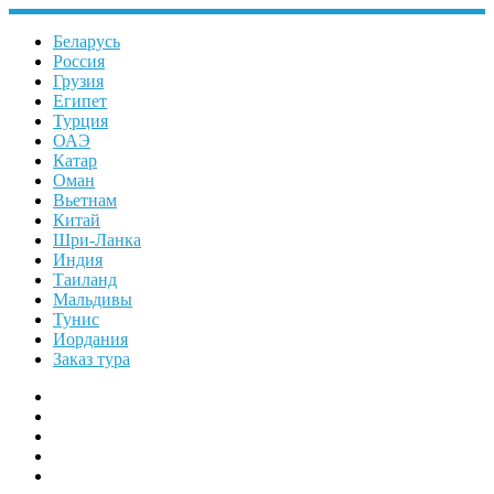
Перейти
к
Беларусь
содержимому
Россия
Грузия
Египет
Турция
ОАЭ
Катар
Оман
Вьетнам
Китай
Шри-Ланка
Индия
Таиланд
Мальдивы
Тунис
Иордания
Заказ тура