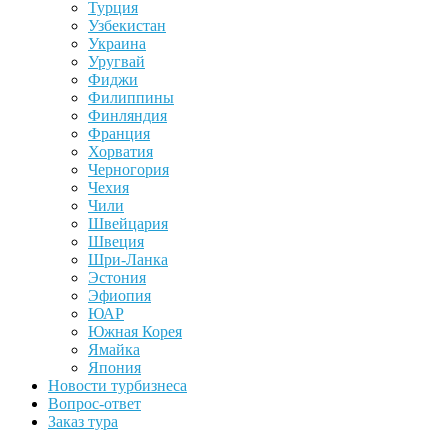
Турция
Узбекистан
Украина
Уругвай
Фиджи
Филиппины
Финляндия
Франция
Хорватия
Черногория
Чехия
Чили
Швейцария
Швеция
Шри-Ланка
Эстония
Эфиопия
ЮАР
Южная Корея
Ямайка
Япония
Новости турбизнеса
Вопрос-ответ
Заказ тура