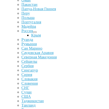
Оман
Пакистан
Папуа-Новая Гвинея
Перу
Польша
Португалия
Мадейра
Россия
Крым
Руанда
Румыния
Сан Марино
Саудовская Аравия
Северная Македония
Сейшелы
Сербия
Сингапур
Сирия
Словакия
Словения
СНГ
Судан
США
Таджикистан
Таиланд