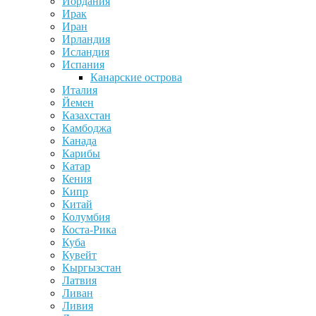
Иордания
Ирак
Иран
Ирландия
Исландия
Испания
Канарские острова
Италия
Йемен
Казахстан
Камбоджа
Канада
Карибы
Катар
Кения
Кипр
Китай
Колумбия
Коста-Рика
Куба
Кувейт
Кыргызстан
Латвия
Ливан
Ливия