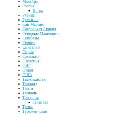
Мадейра
Россия
Крым
Руанда
Румыния
Сан Марино
Саудовская Аравия
Северная Македония
Сейшелы
Сербия
Сингапур
Сирия
Словакия
Словения
СНГ
Судан
США
Таджикистан
Таиланд
Таити
Тайвань
Танзания
Занзибар
Тунис
Туркменистан