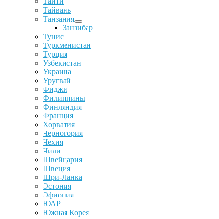
Таити
Тайвань
Танзания
Занзибар
Тунис
Туркменистан
Турция
Узбекистан
Украина
Уругвай
Фиджи
Филиппины
Финляндия
Франция
Хорватия
Черногория
Чехия
Чили
Швейцария
Швеция
Шри-Ланка
Эстония
Эфиопия
ЮАР
Южная Корея