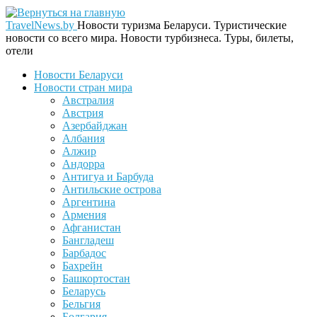
TravelNews.by
Новости туризма Беларуси. Туристические
новости со всего мира. Новости турбизнеса. Туры, билеты,
отели
Новости Беларуси
Новости стран мира
Австралия
Австрия
Азербайджан
Албания
Алжир
Андорра
Антигуа и Барбуда
Антильские острова
Аргентина
Армения
Афганистан
Бангладеш
Барбадос
Бахрейн
Башкортостан
Беларусь
Бельгия
Болгария