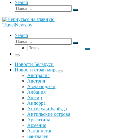
Search
Поиск
Поиск
…
TravelNews.by
Search
Поиск
Поиск
Поиск
…
Поиск
…
Меню
Новости Беларуси
Новости стран мира
Австралия
Австрия
Азербайджан
Албания
Алжир
Андорра
Антигуа и Барбуда
Антильские острова
Аргентина
Армения
Афганистан
Бангладеш