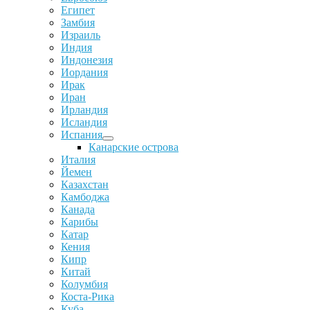
Египет
Замбия
Израиль
Индия
Индонезия
Иордания
Ирак
Иран
Ирландия
Исландия
Испания
Канарские острова
Италия
Йемен
Казахстан
Камбоджа
Канада
Карибы
Катар
Кения
Кипр
Китай
Колумбия
Коста-Рика
Куба