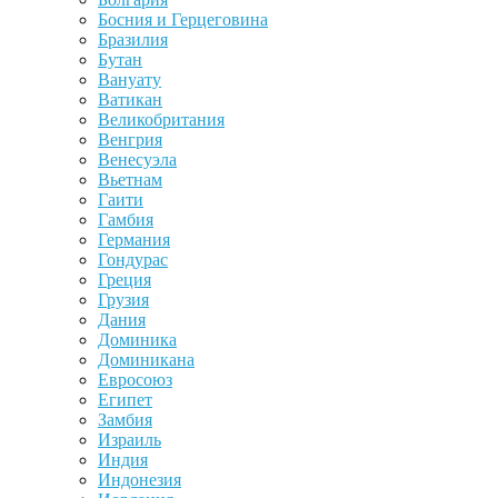
Босния и Герцеговина
Бразилия
Бутан
Вануату
Ватикан
Великобритания
Венгрия
Венесуэла
Вьетнам
Гаити
Гамбия
Германия
Гондурас
Греция
Грузия
Дания
Доминика
Доминикана
Евросоюз
Египет
Замбия
Израиль
Индия
Индонезия