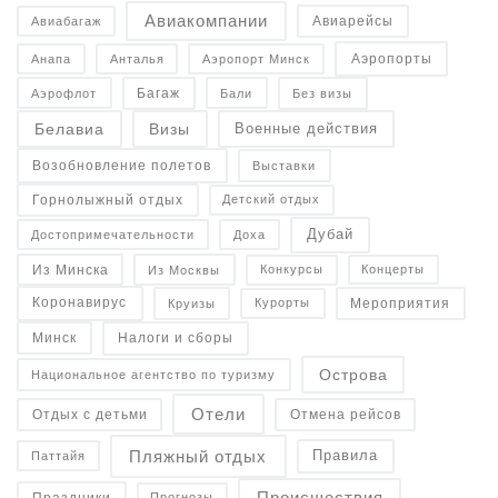
Авиакомпании
Авиарейсы
Авиабагаж
Аэропорты
Анапа
Анталья
Аэропорт Минск
Багаж
Аэрофлот
Бали
Без визы
Военные действия
Белавиа
Визы
Возобновление полетов
Выставки
Горнолыжный отдых
Детский отдых
Дубай
Достопримечательности
Доха
Конкурсы
Концерты
Из Минска
Из Москвы
Коронавирус
Курорты
Круизы
Мероприятия
Налоги и сборы
Минск
Острова
Национальное агентство по туризму
Отели
Отдых с детьми
Отмена рейсов
Пляжный отдых
Правила
Паттайя
Происшествия
Праздники
Прогнозы