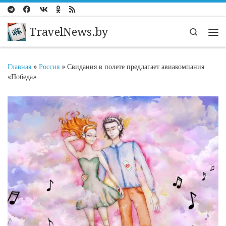
Перейти к содержимому
TravelNews.by
Search
Ме
Главная
»
Россия
»
Свидания в полете предлагает авиакомпания
«Победа»