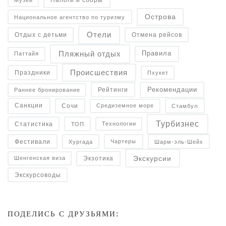
Налоги и сборы
Музеи
Острова
Национальное агентство по туризму
Отели
Отдых с детьми
Отмена рейсов
Пляжный отдых
Правила
Паттайя
Происшествия
Праздники
Пхукет
Рекомендации
Рейтинги
Раннее бронирование
Санкции
Средиземное море
Сочи
Стамбул
Турбизнес
Статистика
Технологии
ТОП
Фестивали
Чартеры
Хургада
Шарм-эль-Шейх
Экскурсии
Экзотика
Шенгенская виза
Экскурсоводы
ПОДЕЛИСЬ С ДРУЗЬЯМИ: