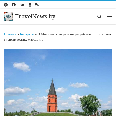
Перейти к содержимому
TravelNews.by
Search
Ме
Главная
»
Беларусь
»
В Могилевском районе разработают три новых
туристических маршрута