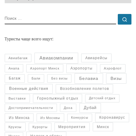
ПОИСК
По
Туристы чаще всего ищут:
Авиакомпании
Авиарейсы
Авиабагаж
Аэропорты
Анапа
Аэропорт Минск
Аэрофлот
Белавиа
Визы
Багаж
Бали
Без визы
Военные действия
Возобновление полетов
Горнолыжный отдых
Детский отдых
Выставки
Дубай
Достопримечательности
Доха
Коронавирус
Конкурсы
Из Минска
Из Москвы
Минск
Курорты
Круизы
Мероприятия