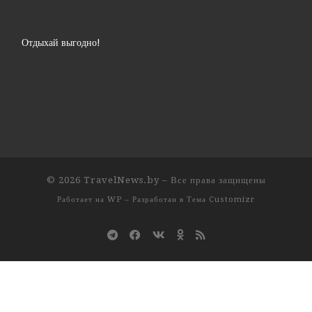
Отдыхай выгодно!
© 2026
TravelNews.by
– Все права защищены
Работает на
WP
– Разработан в
Тема Customizr