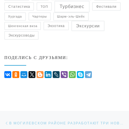
Турбизнес
Статистика
Фестивали
ТОП
Чартеры
Хургада
Шарм-эль-Шейх
Экскурсии
Экзотика
Шенгенская виза
Экскурсоводы
ПОДЕЛИСЬ С ДРУЗЬЯМИ:
Навигация по записям
Предыдущая запись
В МОГИЛЕВСКОМ РАЙОНЕ РАЗРАБОТАЮТ ТРИ НОВЫХ ТУРИСТИЧЕСКИХ МАРШРУТА