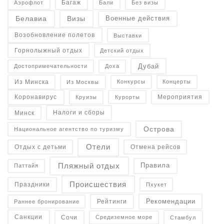
Багаж
Аэрофлот
Бали
Без визы
Военные действия
Белавиа
Визы
Возобновление полетов
Выставки
Горнолыжный отдых
Детский отдых
Дубай
Достопримечательности
Доха
Конкурсы
Концерты
Из Минска
Из Москвы
Коронавирус
Курорты
Круизы
Мероприятия
Налоги и сборы
Минск
Острова
Национальное агентство по туризму
Отели
Отдых с детьми
Отмена рейсов
Пляжный отдых
Правила
Паттайя
Происшествия
Праздники
Пхукет
Рекомендации
Рейтинги
Раннее бронирование
Санкции
Средиземное море
Сочи
Стамбул