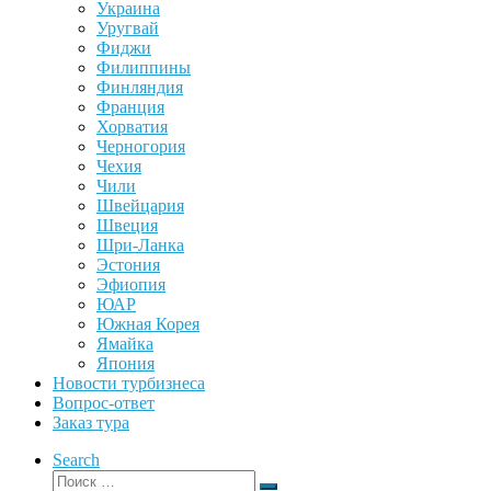
Украина
Уругвай
Фиджи
Филиппины
Финляндия
Франция
Хорватия
Черногория
Чехия
Чили
Швейцария
Швеция
Шри-Ланка
Эстония
Эфиопия
ЮАР
Южная Корея
Ямайка
Япония
Новости турбизнеса
Вопрос-ответ
Заказ тура
Search
Поиск