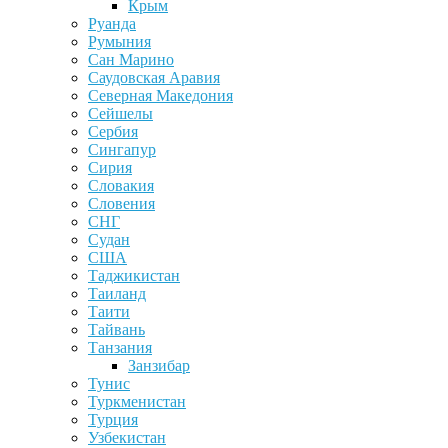
Крым
Руанда
Румыния
Сан Марино
Саудовская Аравия
Северная Македония
Сейшелы
Сербия
Сингапур
Сирия
Словакия
Словения
СНГ
Судан
США
Таджикистан
Таиланд
Таити
Тайвань
Танзания
Занзибар
Тунис
Туркменистан
Турция
Узбекистан