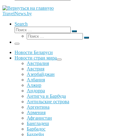
Поиск
…
TravelNews.by
Search
Поиск
Поиск
Поиск
…
Поиск
…
Меню
Новости Беларуси
Новости стран мира
Австралия
Австрия
Азербайджан
Албания
Алжир
Андорра
Антигуа и Барбуда
Антильские острова
Аргентина
Армения
Афганистан
Бангладеш
Барбадос
Бахрейн