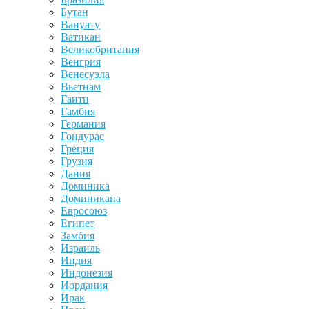
Бутан
Вануату
Ватикан
Великобритания
Венгрия
Венесуэла
Вьетнам
Гаити
Гамбия
Германия
Гондурас
Греция
Грузия
Дания
Доминика
Доминикана
Евросоюз
Египет
Замбия
Израиль
Индия
Индонезия
Иордания
Ирак