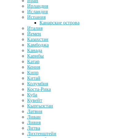
Иран
Ирландия
Исландия
Испания
Канарские острова
Италия
Йемен
Казахстан
Камбоджа
Канада
Карибы
Катар
Кения
Кипр
Китай
Колумбия
Коста-Рика
Куба
Кувейт
Кыргызстан
Латвия
Ливан
Ливия
Литва
Лихтенштейн