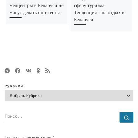
медцентры в Беларуси не
сферу туризма.
могут делать пцр-тесты
Тенденция – на отдых в
Беларуси
Рубрики
ПОИСК
По
Туристы чаще всего ищут: