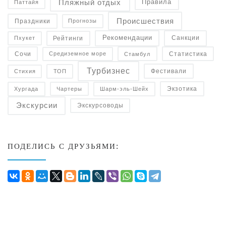
Пляжный отдых
Правила
Паттайя
Происшествия
Праздники
Прогнозы
Рекомендации
Санкции
Рейтинги
Пхукет
Статистика
Средиземное море
Сочи
Стамбул
Турбизнес
Фестивали
Стихия
ТОП
Экзотика
Чартеры
Хургада
Шарм-эль-Шейх
Экскурсии
Экскурсоводы
ПОДЕЛИСЬ С ДРУЗЬЯМИ: