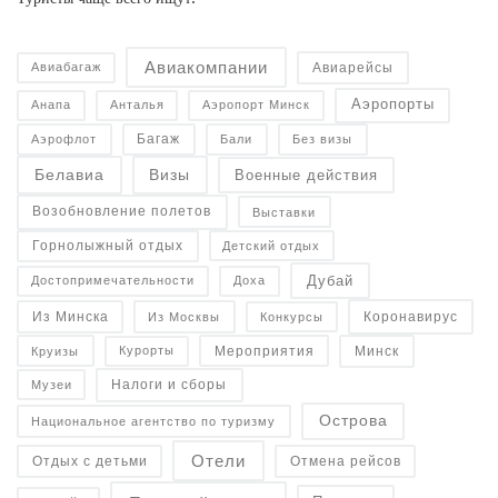
Авиакомпании
Авиарейсы
Авиабагаж
Аэропорты
Анапа
Анталья
Аэропорт Минск
Багаж
Аэрофлот
Бали
Без визы
Военные действия
Белавиа
Визы
Возобновление полетов
Выставки
Горнолыжный отдых
Детский отдых
Дубай
Достопримечательности
Доха
Коронавирус
Конкурсы
Из Минска
Из Москвы
Минск
Курорты
Круизы
Мероприятия
Налоги и сборы
Музеи
Острова
Национальное агентство по туризму
Отели
Отдых с детьми
Отмена рейсов