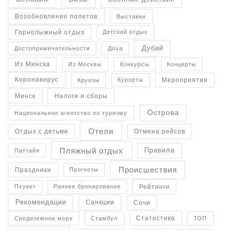
Возобновление полетов
Выставки
Горнолыжный отдых
Детский отдых
Дубай
Достопримечательности
Доха
Конкурсы
Концерты
Из Минска
Из Москвы
Коронавирус
Курорты
Круизы
Мероприятия
Налоги и сборы
Минск
Острова
Национальное агентство по туризму
Отели
Отдых с детьми
Отмена рейсов
Пляжный отдых
Правила
Паттайя
Происшествия
Праздники
Прогнозы
Рейтинги
Пхукет
Раннее бронирование
Рекомендации
Санкции
Сочи
Статистика
Средиземное море
Стамбул
ТОП