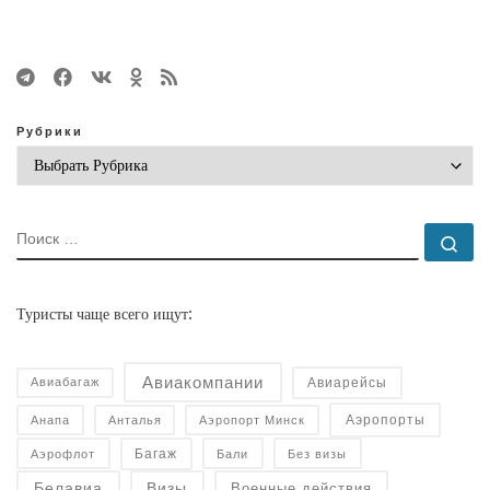
Рубрики
ПОИСК
По
Туристы чаще всего ищут:
Авиакомпании
Авиарейсы
Авиабагаж
Аэропорты
Анапа
Анталья
Аэропорт Минск
Багаж
Аэрофлот
Бали
Без визы
Военные действия
Белавиа
Визы