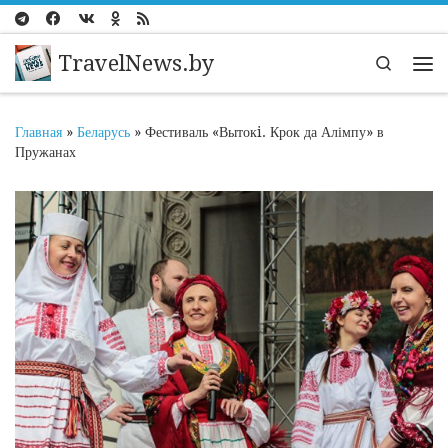
Перейти к содержимому
TravelNews.by
Search
Ме
Главная
»
Беларусь
»
Фестиваль «Вытокi. Крок да Алімпу» в
Пружанах