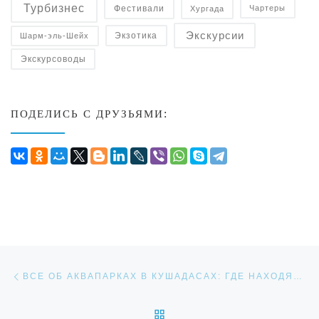
Турбизнес
Фестивали
Чартеры
Хургада
Экскурсии
Экзотика
Шарм-эль-Шейх
Экскурсоводы
ПОДЕЛИСЬ С ДРУЗЬЯМИ:
Навигация по записям
Предыдущая запись
ВСЕ ОБ АКВАПАРКАХ В КУШАДАСАХ: ГДЕ НАХОДЯТСЯ, СКОЛЬКО СТОЯТ
ОБРАТНО К СПИСКУ ЗАП