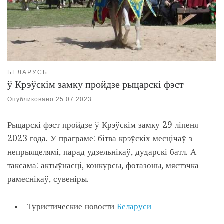
БЕЛАРУСЬ
ў Крэўскім замку пройдзе рыцарскі фэст
Опубликовано
25.07.2023
Рыцарскі фэст пройдзе ў Крэўскім замку 29 ліпеня
2023 года. У праграме: бітва крэўскіх месцічаў з
непрыяцелямі, парад удзельнікаў, дударскі батл. А
таксама: актыўнасці, конкурсы, фотазоны, мястэчка
рамеснікаў, сувеніры.
Туристические новости
Беларуси