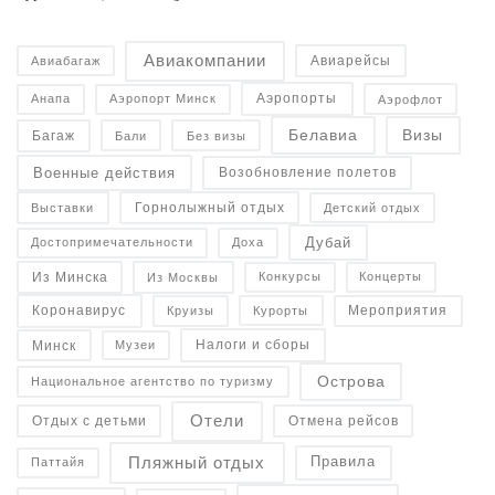
Авиакомпании
Авиарейсы
Авиабагаж
Аэропорты
Анапа
Аэропорт Минск
Аэрофлот
Белавиа
Визы
Багаж
Бали
Без визы
Военные действия
Возобновление полетов
Горнолыжный отдых
Детский отдых
Выставки
Дубай
Достопримечательности
Доха
Конкурсы
Концерты
Из Минска
Из Москвы
Коронавирус
Курорты
Круизы
Мероприятия
Налоги и сборы
Минск
Музеи
Острова
Национальное агентство по туризму
Отели
Отдых с детьми
Отмена рейсов
Пляжный отдых
Правила
Паттайя