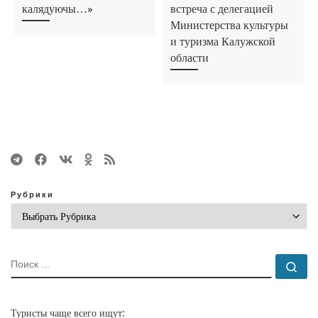
калядуючы…»
встреча с делегацией
Министерства культуры
и туризма Калужской
области
Рубрики
ПОИСК
По
Туристы чаще всего ищут: