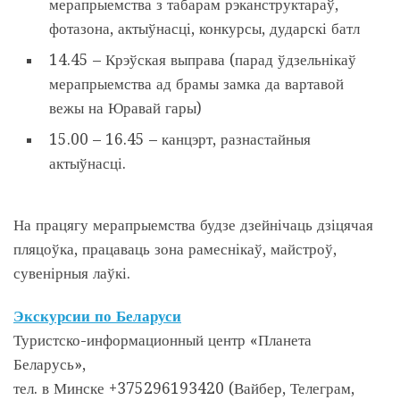
мерапрыемства з табарам рэканструктараў,
фотазона, актыўнасці, конкурсы, дударскі батл
14.45 – Крэўская выправа (парад ўдзельнікаў
мерапрыемства ад брамы замка да вартавой
вежы на Юравай гары)
15.00 – 16.45 – канцэрт, разнастайныя
актыўнасці.
На працягу мерапрыемства будзе дзейнічаць дзіцячая
пляцоўка, працаваць зона рамеснікаў, майстроў,
сувенірныя лаўкі.
Экскурсии по Беларуси
Туристско-информационный центр «Планета
Беларусь»,
тел. в Минске +375296193420 (Вайбер, Телеграм,