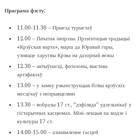
Праграма фэсту:
11.00-11.30 – Прыезд турыстаў
12.00 – Пачатак імпрэзы. Прэзентацыя традыцыі
«Крэўская варта», марш да Юравай гары,
узняцце харугвы Крэва на дазорнай вежы
12.30 – актыўнасці, фотазоны, выстава
артэфактаў
13.00 – у замку рэканструкцыя бітвы крэўскіх
месцічаў з непрыяцелямі
13.30 – вобразы 17 ст., “дэфіляда” удзельнікаў у
гістарычных касцюмах. Міні-лекцыя па модзе і
культуры 17 ст.
14.00-15.00 – азнаямленне гасцей