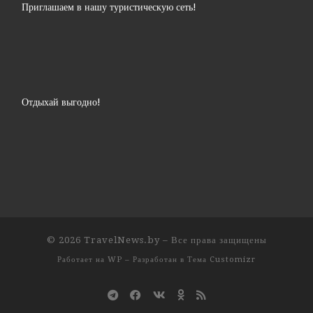
Приглашаем в нашу туристическую сеть!
Отдыхай выгодно!
© 2026
TravelNews.by
– Все права защищены
Работает на
WP
– Разработан в
Тема Customizr