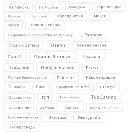
Коронавирус
Конкурсы
Из Минска
Из Москвы
Минск
Курорты
Круизы
Мероприятия
Налоги и сборы
Музеи
Острова
Национальное агентство по туризму
Отели
Отдых с детьми
Отмена рейсов
Пляжный отдых
Правила
Паттайя
Происшествия
Праздники
Пхукет
Рекомендации
Рейтинги
Раннее бронирование
Санкции
Средиземное море
Сочи
Стамбул
Турбизнес
Статистика
Технологии
ТОП
Фестивали
Чартеры
Хургада
Шарм-эль-Шейх
Экскурсии
Экзотика
Шенгенская виза
Экскурсоводы