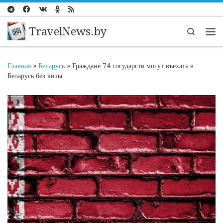
Перейти к содержимому
TravelNews.by
Search
Ме
Главная
»
Беларусь
»
Граждане 74 государств могут въехать в
Беларусь без визы