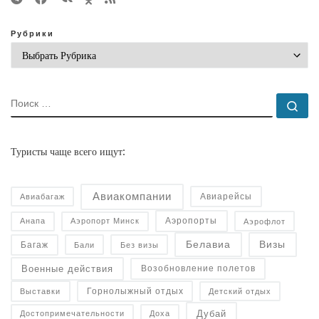
Рубрики
ПОИСК
По
Туристы чаще всего ищут:
Авиакомпании
Авиарейсы
Авиабагаж
Аэропорты
Анапа
Аэропорт Минск
Аэрофлот
Белавиа
Визы
Багаж
Бали
Без визы
Военные действия
Возобновление полетов
Горнолыжный отдых
Детский отдых
Выставки
Дубай
Достопримечательности
Доха