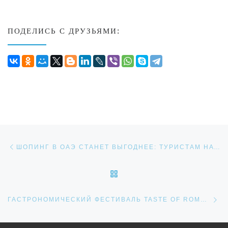
ПОДЕЛИСЬ С ДРУЗЬЯМИ:
Навигация по записям
Предыдущая запись
ШОПИНГ В ОАЭ СТАНЕТ ВЫГОДНЕЕ: ТУРИСТАМ НАЧНУТ ВОЗВРАЩАТЬ ДЕНЬГИ ЗА ПОКУПКИ!
ОБРАТНО К СПИСКУ ЗАП
Сл
ГАСТРОНОМИЧЕСКИЙ ФЕСТИВАЛЬ TASTE OF ROMA: КУЛИНАРНЫЙ ПРАЗДНИК В СЕРДЦЕ РИМА