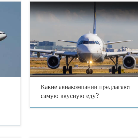
Проанализировали отзывы пассажиров о питании в
новляет
самолетах различных авиакомпаний. В итоге, «Белави
ула
вошла в 12 авиакомпаний, предлагающих лучший
ря 2026
кейтеринг на борту: туристические новости. Популяр
аналитический сервис из Великобритании
кими
moneysupermarket.com проанализировал почти 2
гистику
тысяч интернет-отзывов пассажиров, которые высказа
о качестве бортового питания. В поле зрения сервиса
[…]
попали 98 авиакомпаний, представляющих различные
Какие авиакомпании предлагают
самую вкусную еду?