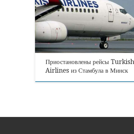
Турецкая авиакомпания Turkish Airlines отмени
полеты в Беларусь, а также в Украину. О возобно
рейсов будет объявлено дополнительно: новости т
Турции. Turkish Airlines вновь отменяет рейсы 
Image by mehmetkali from Pixabay. Изображе
носит иллюстративный характер.
Приостановлены рейсы Turkis
Airlines из Стамбула в Минск