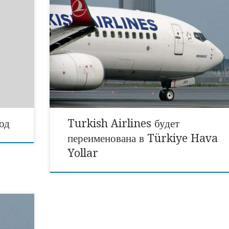
Авиакомпания Turkish Airlines сменит название на
Türkiye Hava Yollar. Об этом 14 июня 2022 года,
В
журналистам рассказал президент Турции Реджеп Та
мпании
Эрдоган: туристические новости Турции. «С этого
ний
момента на фюзеляжах наших самолетов мы будем пис
нии по
Türkiye Hava Yolları вместо Turkish Airlines», –
ивание,
заявил глава республики. В чем причина такого реше
Президент Эрдоган […]
од
Turkish Airlines будет
переименована в Türkiye Hava
Yollar
ообщает
s.