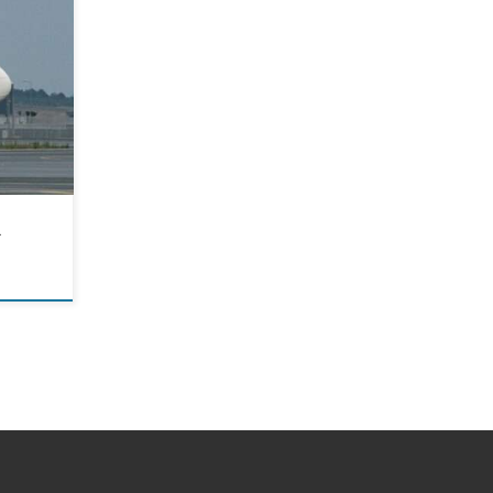
ла
влении
уризма
в Минск
ние
h