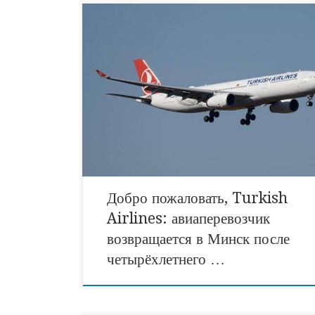
Спустя более четырёх лет Turkish Airlines возоб
регулярные рейсы в Минск. Первый борт из Стамб
приземлится в Национальном аэропорту 21 сентяб
года. Возвращение одного из крупнейших
авиаперевозчиков мира открывает перед белорусс
туристами сотни новых маршрутов и упрощает ло
путешествий по всему миру. Расписание полётов
Возобновление авиасообщения между Минском и 
Добро пожаловать, Turkish
Airlines: авиаперевозчик
возвращается в Минск после
четырёхлетнего …