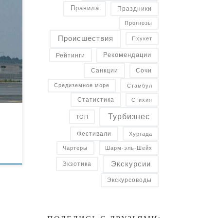
Правила
Праздники
Прогнозы
йип
Происшествия
Пхукет
ать
Рекомендации
Рейтинги
ния?
Санкции
Сочи
Средиземное море
Стамбул
Статистика
Стихия
Турбизнес
ТОП
Фестивали
Хургада
Чартеры
Шарм-эль-Шейх
Экскурсии
Экзотика
Экскурсоводы