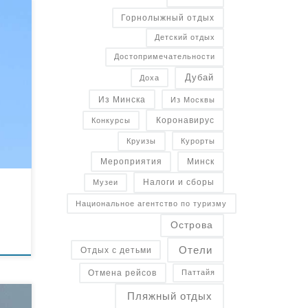
Горнолыжный отдых
ники
Детский отдых
Достопримечательности
ы
удя
Дубай
Доха
ного
Из Минска
Из Москвы
е на
Коронавирус
Конкурсы
Курорты
Круизы
Минск
Мероприятия
Налоги и сборы
Музеи
Национальное агентство по туризму
Острова
Отели
Отдых с детьми
Отмена рейсов
Паттайя
Пляжный отдых