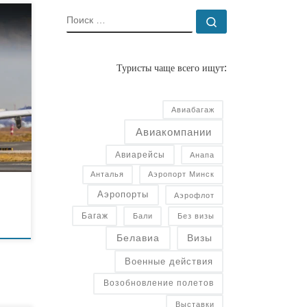
ПОИСК
Поиск …
а»
Туристы чаще всего ищут:
ный
8
Авиабагаж
лись
Авиакомпании
 […]
Авиарейсы
Анапа
Анталья
Аэропорт Минск
Аэропорты
Аэрофлот
Багаж
Бали
Без визы
Белавиа
Визы
Военные действия
Возобновление полетов
Выставки