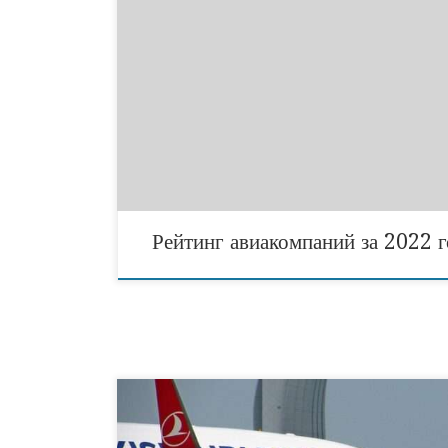
Журнал Which? опубликовал итоговый рейтинг
авиакомпаний по итогам 2022 года. Лучшей
авиакомпанией стала Jet2, а худшей — Wizz Air. 
ТОП-5 худших в 2022 году также попали авиако
British Airways и Lufthansa. На основании мне
пассажиров, журнал Which? оценивал авиакомпа
пяти критериям: пунктуальность, комфорт, обслуж
цена и безопасность. По […]
Рейтинг авиакомпаний за 2022 г
Рейсы Минск-Стамбул приостановлены. Об этом с
авиаперевозчик — авиакомпания Turkish Airline