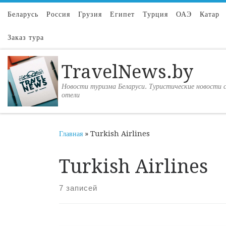
Перейти к содержимому
Беларусь
Россия
Грузия
Египет
Турция
ОАЭ
Катар
Заказ тура
TravelNews.by
Новости туризма Беларуси. Туристические новости с
отели
Главная
»
Turkish Airlines
Turkish Airlines
7 записей