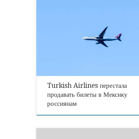
После скандала со снятыми с рейсов
туристами авиакомпания Turkish Airlines перест
продавать единые билеты в Мексику из России, а те
уже были приобретены, аннулировала – за них вер
деньги. Тем, кто все же пытается приобрести билет
Москвы, Санкт-Петербурга или Казани, сайт
авиакомпании сообщает, что рейсов на выбранную
нет […]
Turkish Airlines перестала
продавать билеты в Мексику
россиянам