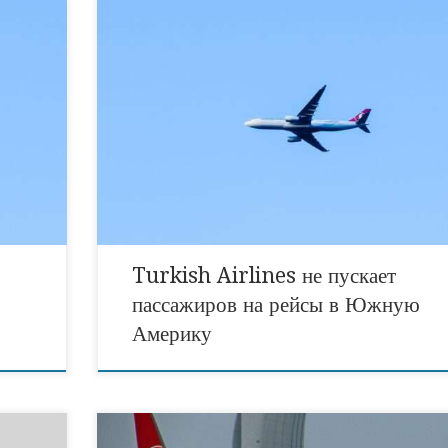
Начиная с 27 февраля 2024 года многие путешествен
ала
не смогли воспользоваться рейсами авиакомпании
, что
Turkish Airlines, чтобы улететь из Стамбула в стран
нут
Латинской Америки. Причины недопуска в самолет, с
 из
по отзывам пассажиров, различные: отсутствие обрат
билета, багажа и оплаченного проживания в гостиниц
 дату
весь срок пребывания в стране прилета, беременность,
кому-то […]
Turkish Airlines не пускает
пассажиров на рейсы в Южную
Америку